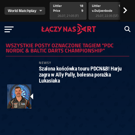
Littler
18
Littler
17
Pr
>
Price
9
v.Duijvenbode
5
va
26.07, 21:05 (F)
25.07, 22:35 (SF)
WSZYSTKIE POSTY OZNACZONE TAGIEM "PDC
NORDIC & BALTIC DARTS CHAMPIONSHIP"
NEWSY
Szalona końcówka touru PDCN&B! Harju
zagra w Ally Pally, bolesna porażka
Lukasiaka