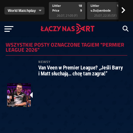
Littler
18
Littler
17
Pr
>
Price
9
v.Duijvenbode
5
va
26.07, 21:05 (F)
25.07, 22:35 (SF)
WSZYSTKIE POSTY OZNACZONE TAGIEM "PERMIER
LEAGUE 2026"
NEWSY
Van Veen w Premier League? „Jeśli Barry
i Matt słuchają… chcę tam zagrać”