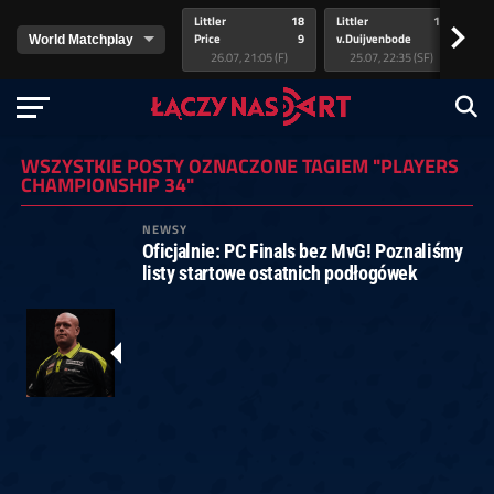
Littler
18
Littler
17
Pr
>
Price
9
v.Duijvenbode
5
va
26.07, 21:05 (F)
25.07, 22:35 (SF)
WSZYSTKIE POSTY OZNACZONE TAGIEM "PLAYERS
CHAMPIONSHIP 34"
NEWSY
Oficjalnie: PC Finals bez MvG! Poznaliśmy
listy startowe ostatnich podłogówek