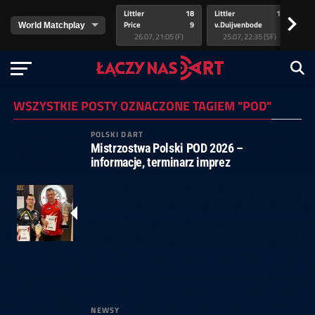
Littler
18
Littler
17
Pr
>
Price
9
v.Duijvenbode
5
va
26.07, 21:05 (F)
25.07, 22:35 (SF)
WSZYSTKIE POSTY OZNACZONE TAGIEM "POD"
POLSKI DART
Mistrzostwa Polski POD 2026 –
informacje, terminarz imprez
NEWSY