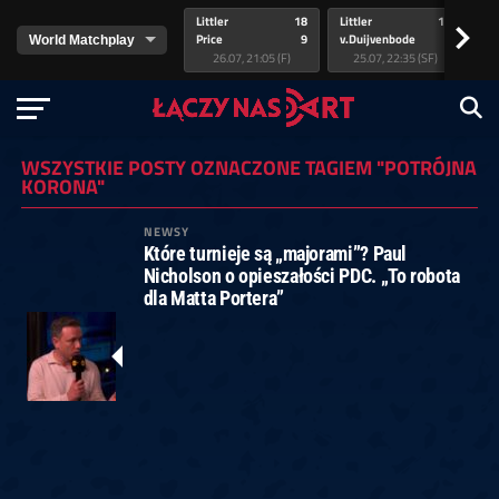
Littler
18
Littler
17
Pr
>
Price
9
v.Duijvenbode
5
va
26.07, 21:05 (F)
25.07, 22:35 (SF)
WSZYSTKIE POSTY OZNACZONE TAGIEM "POTRÓJNA
KORONA"
NEWSY
Które turnieje są „majorami”? Paul
Nicholson o opieszałości PDC. „To robota
dla Matta Portera”