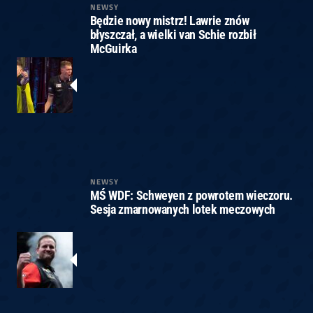
NEWSY
Będzie nowy mistrz! Lawrie znów
błyszczał, a wielki van Schie rozbił
McGuirka
NEWSY
MŚ WDF: Schweyen z powrotem wieczoru.
Sesja zmarnowanych lotek meczowych