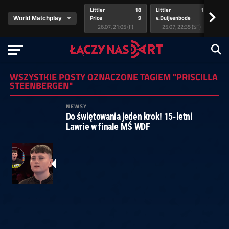
Littler
18
Littler
17
Pr
>
Price
9
v.Duijvenbode
5
va
26.07, 21:05 (F)
25.07, 22:35 (SF)
WSZYSTKIE POSTY OZNACZONE TAGIEM "PRISCILLA
STEENBERGEN"
NEWSY
Do świętowania jeden krok! 15-letni
Lawrie w finale MŚ WDF