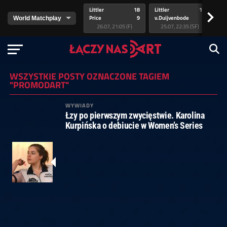
Littler
18
Littler
17
Pr
>
Price
9
v.Duijvenbode
5
va
26.07, 21:05 (F)
25.07, 22:35 (SF)
WSZYSTKIE POSTY OZNACZONE TAGIEM
"PROMODART"
WYWIADY
Łzy po pierwszym zwycięstwie. Karolina
Kurpińska o debiucie w Women’s Series