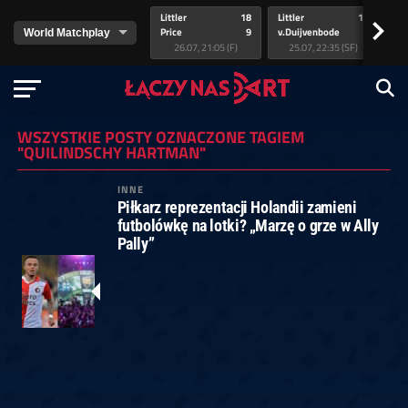
Littler
18
Littler
17
Pr
>
Price
9
v.Duijvenbode
5
va
26.07, 21:05 (F)
25.07, 22:35 (SF)
WSZYSTKIE POSTY OZNACZONE TAGIEM
"QUILINDSCHY HARTMAN"
INNE
Piłkarz reprezentacji Holandii zamieni
futbolówkę na lotki? „Marzę o grze w Ally
Pally”