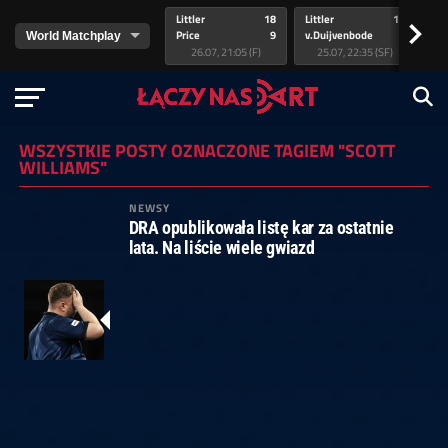
Littler
18
Littler
17
Pr
>
Price
9
v.Duijvenbode
5
va
26.07, 21:05 (F)
25.07, 22:35 (SF)
WSZYSTKIE POSTY OZNACZONE TAGIEM "SCOTT
WILLIAMS"
NEWSY
DRA opublikowała listę kar za ostatnie
lata. Na liście wiele gwiazd