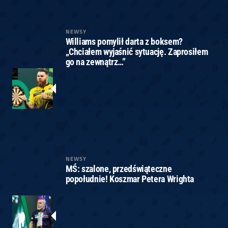
NEWSY
Williams pomylił darta z boksem?
„Chciałem wyjaśnić sytuację. Zaprosiłem
go na zewnątrz…”
NEWSY
MŚ: szalone, przedświąteczne
popołudnie! Koszmar Petera Wrighta