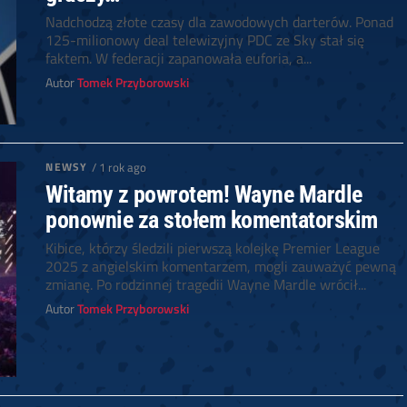
Nadchodzą złote czasy dla zawodowych darterów. Ponad
125-milionowy deal telewizyjny PDC ze Sky stał się
faktem. W federacji zapanowała euforia, a...
Autor
Tomek Przyborowski
NEWSY
/ 1 rok ago
Witamy z powrotem! Wayne Mardle
ponownie za stołem komentatorskim
Kibice, którzy śledzili pierwszą kolejkę Premier League
2025 z angielskim komentarzem, mogli zauważyć pewną
zmianę. Po rodzinnej tragedii Wayne Mardle wrócił...
Autor
Tomek Przyborowski