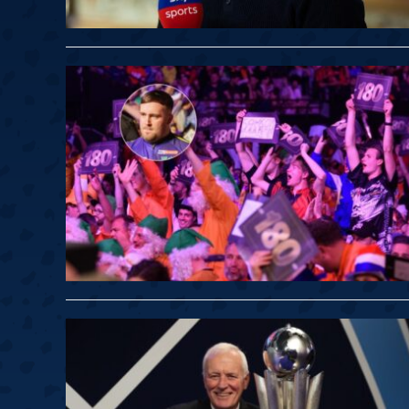
Springer
6
Doets
Labanauskas
2
Gruellich
10.07, 22:00 (R1)
10.07, 21:30 (R1
Wenig
2
Mansell
Brooks
6
Smejda
10.07, 16:00 (R1)
10.07, 15:30 (R1