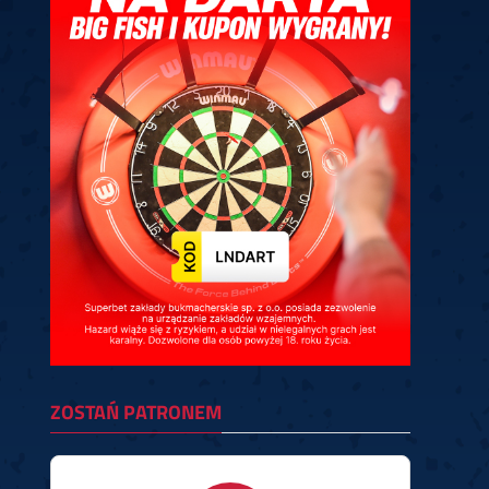
ney
3
Huybrechts
6
v.Duijvenbode
6
venhoven
6
S. Price
1
v.d.Weerd
3
0.07, 19:30 (R1)
10.07, 19:00 (R1)
10.07, 16:30 (R1)
lacek
6
Joyce
6
fin
5
Varila
1
0.07, 13:30 (R1)
10.07, 13:00 (R1)
ZOSTAŃ PATRONEM