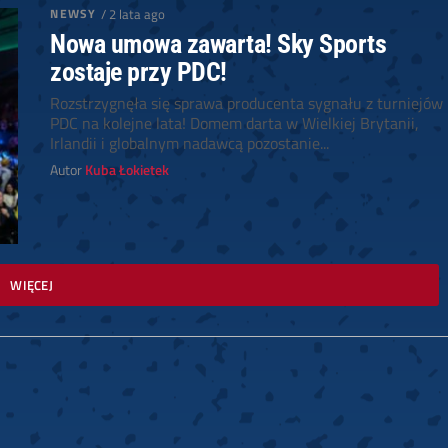
NEWSY
/ 2 lata ago
Nowa umowa zawarta! Sky Sports
zostaje przy PDC!
Rozstrzygnęła się sprawa producenta sygnału z turniejów
PDC na kolejne lata! Domem darta w Wielkiej Brytanii,
Irlandii i globalnym nadawcą pozostanie...
Autor
Kuba Łokietek
WIĘCEJ