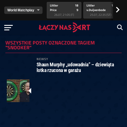
Littler
18
Littler
17
Pr
>
Price
9
v.Duijvenbode
5
va
26.07, 21:05 (F)
25.07, 22:35 (SF)
WSZYSTKIE POSTY OZNACZONE TAGIEM
"SNOOKER"
NEWSY
Shaun Murphy „udowadnia” – dziewiąta
lotka rzucona w garażu