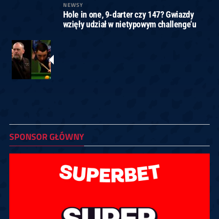
NEWSY
Hole in one, 9-darter czy 147? Gwiazdy
wzięły udział w nietypowym challenge’u
SPONSOR GŁÓWNY