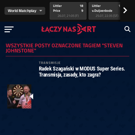
Littler
18
Littler
17
Pr
>
Price
9
v.Duijvenbode
5
va
26.07, 21:05 (F)
25.07, 22:35 (SF)
WSZYSTKIE POSTY OZNACZONE TAGIEM "STEVEN
JOHNSTONE"
TRANSMISJE
Radek Szagański w MODUS Super Series.
Transmisja, zasady, kto zagra?