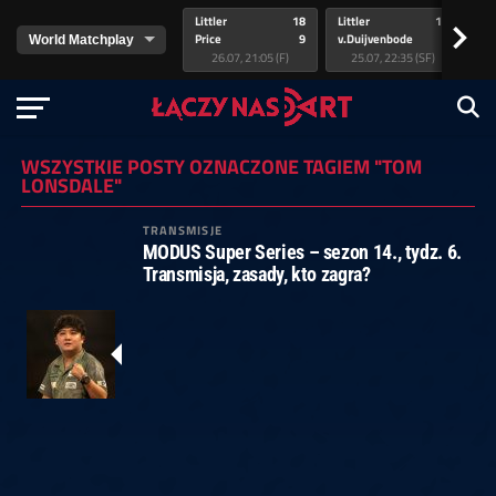
Littler
18
Littler
17
Pr
>
Price
9
v.Duijvenbode
5
va
26.07, 21:05 (F)
25.07, 22:35 (SF)
WSZYSTKIE POSTY OZNACZONE TAGIEM "TOM
LONSDALE"
TRANSMISJE
MODUS Super Series – sezon 14., tydz. 6.
Transmisja, zasady, kto zagra?