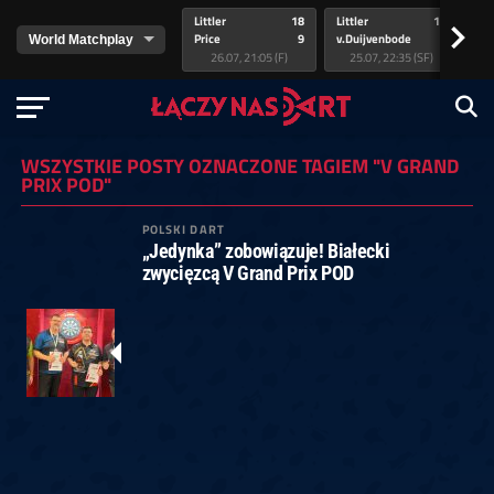
Littler
18
Littler
17
Pr
>
Price
9
v.Duijvenbode
5
va
26.07, 21:05 (F)
25.07, 22:35 (SF)
WSZYSTKIE POSTY OZNACZONE TAGIEM "V GRAND
PRIX POD"
POLSKI DART
„Jedynka” zobowiązuje! Białecki
zwycięzcą V Grand Prix POD