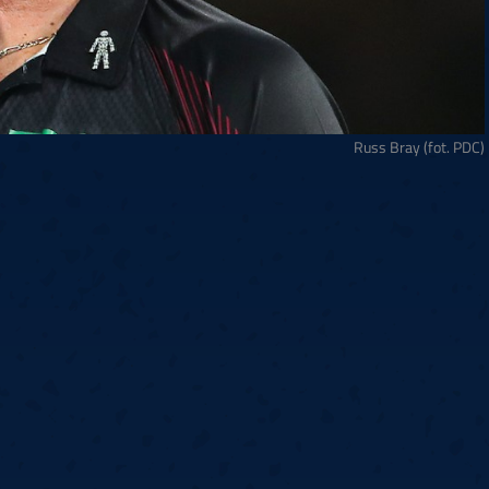
Russ Bray (fot. PDC)