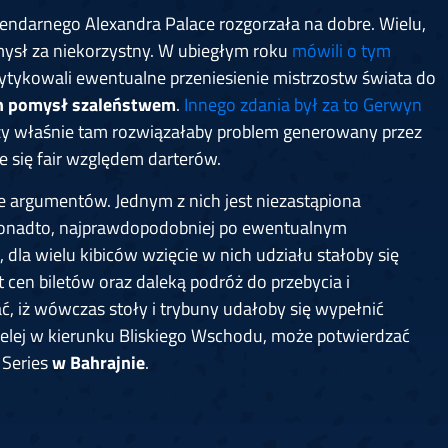
endarnego Alexandra Palace rozgorzała na dobre. Wielu,
mysł za niekorzystny. W ubiegłym roku
mówili o tym
krytykowali ewentualne przeniesienie mistrzostw świata do
n pomysł szaleństwem
.
Innego zdania był za to Gerwyn
ezy właśnie tam rozwiązałaby problem generowany przez
e się fair względem darterów.
e argumentów. Jednym z nich jest niezastąpiona
Ponadto, najprawdopodobniej po ewentualnym
 dla wielu kibiców wzięcie w nich udziału stałoby się
cen biletów oraz daleką podróż do przebycia i
ć, iż wówczas stoły i trybuny udałoby się wypełnić
mielej w kierunku Bliskiego Wschodu, może potwierdzać
d Series
w Bahrajnie
.