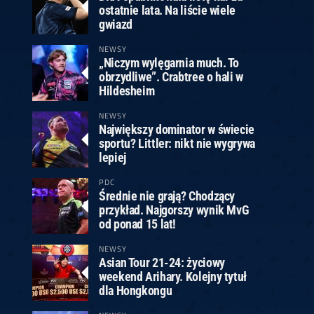
ostatnie lata. Na liście wiele
gwiazd
NEWSY
„Niczym wylęgarnia much. To
obrzydliwe”. Crabtree o hali w
Hildesheim
NEWSY
Największy dominator w świecie
sportu? Littler: nikt nie wygrywa
lepiej
PDC
Średnie nie grają? Chodzący
przykład. Najgorszy wynik MvG
od ponad 15 lat!
NEWSY
Asian Tour 21-24: życiowy
weekend Arihary. Kolejny tytuł
dla Hongkongu