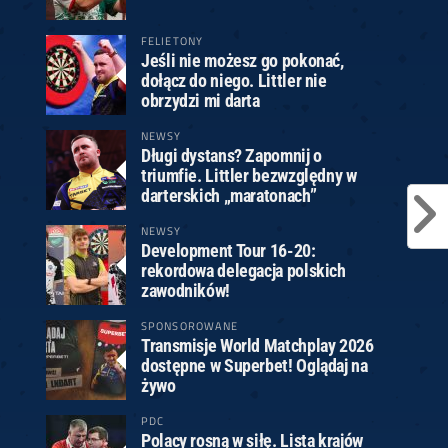
FELIETONY
Jeśli nie możesz go pokonać,
dołącz do niego. Littler nie
obrzydzi mi darta
NEWSY
Długi dystans? Zapomnij o
triumfie. Littler bezwzględny w
darterskich „maratonach”
NEWSY
Development Tour 16-20:
rekordowa delegacja polskich
zawodników!
SPONSOROWANE
Transmisje World Matchplay 2026
dostępne w Superbet! Oglądaj na
żywo
PDC
Polacy rosną w siłę. Lista krajów