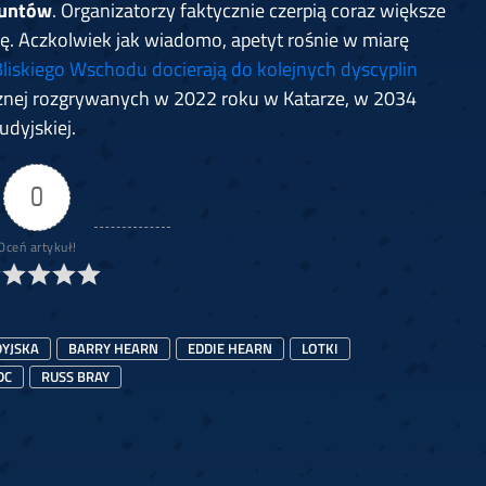
funtów
. Organizatorzy faktycznie czerpią coraz większe
pę. Aczkolwiek jak wiadomo, apetyt rośnie w miarę
Bliskiego Wschodu docierają do kolejnych dyscyplin
ożnej rozgrywanych w 2022 roku w Katarze, w 2034
dyjskiej.
0
Oceń artykuł!
DYJSKA
BARRY HEARN
EDDIE HEARN
LOTKI
DC
RUSS BRAY