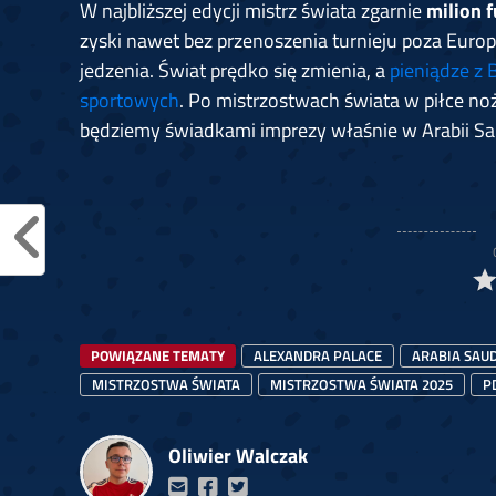
W najbliższej edycji mistrz świata zgarnie
milion 
zyski nawet bez przenoszenia turnieju poza Euro
jedzenia. Świat prędko się zmienia, a
pieniądze z 
sportowych
. Po mistrzostwach świata w piłce n
będziemy świadkami imprezy właśnie w Arabii Sau
POWIĄZANE TEMATY
ALEXANDRA PALACE
ARABIA SAU
MISTRZOSTWA ŚWIATA
MISTRZOSTWA ŚWIATA 2025
P
Oliwier Walczak