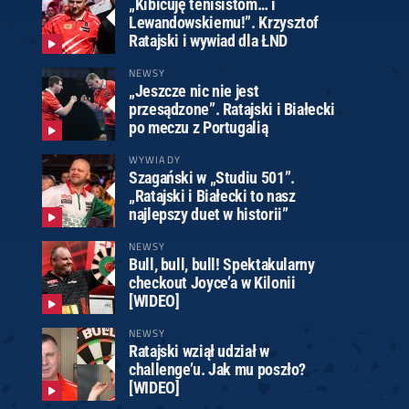
„Kibicuję tenisistom… i
Lewandowskiemu!”. Krzysztof
Ratajski i wywiad dla ŁND
NEWSY
„Jeszcze nic nie jest
przesądzone”. Ratajski i Białecki
po meczu z Portugalią
WYWIADY
Szagański w „Studiu 501”.
„Ratajski i Białecki to nasz
najlepszy duet w historii”
NEWSY
Bull, bull, bull! Spektakularny
checkout Joyce’a w Kilonii
[WIDEO]
NEWSY
Ratajski wziął udział w
challenge’u. Jak mu poszło?
[WIDEO]