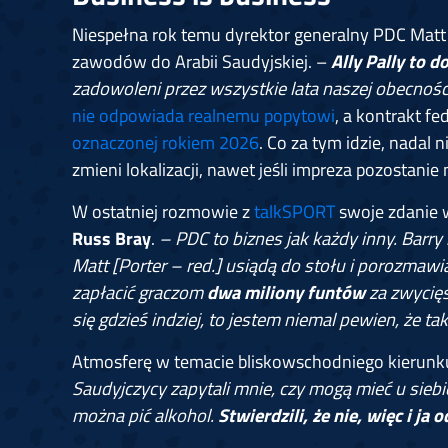
Niespełna rok temu dyrektor generalny PDC Matt Po
zawodów do Arabii Saudyjskiej. –
Ally Pally to 
zadowoleni przez wszystkie lata naszej obecnośc
nie odpowiada realnemu popytowi
, a kontrakt fe
oznaczonej rokiem 2026
. Co za tym idzie, nadal n
zmieni lokalizacji, nawet jeśli impreza pozostanie 
W ostatniej rozmowie z
talkSPORT
swoje zdanie w
Russ Bray
.
– PDC to biznes jak każdy inny. Barry
Matt [Porter – red.] usiądą do stołu i porozmawi
zapłacić graczom
dwa miliony funtów
za zwycięs
się gdzieś indziej, to jestem niemal pewien, że tak
Atmosferę w temacie bliskowschodniego kierunku 
Saudyjczycy zapytali mnie, czy mogą mieć u siebi
można pić alkohol.
Stwierdzili, że nie, więc i j