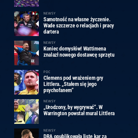
ney
3
Huybrechts
6
v.Duijvenbode
6
venhoven
6
S. Price
1
v.d.Weerd
3
0.07, 19:30 (R1)
10.07, 19:00 (R1)
10.07, 16:30 (R1)
NEWSY
Samotność na własne życzenie.
lacek
6
Joyce
6
Wade szczerze o relacjach i pracy
fin
5
Varila
1
dartera
0.07, 13:30 (R1)
10.07, 13:00 (R1)
NEWSY
Koniec domysłów! Wattimena
znalazł nowego dostawcę sprzętu
PDC
Clemens pod wrażeniem gry
Littlera. „Stałem się jego
psychofanem”
NEWSY
„Urodzony, by wygrywać”. W
Warrington powstał mural Littlera
NEWSY
DRA opublikowała listę kar za