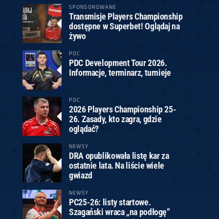
SPONSOROWANE
Transmisje Players Championship
dostępne w Superbet! Oglądaj na
żywo
PDC
PDC Development Tour 2026.
Informacje, terminarz, turnieje
PDC
2026 Players Championship 25-
26. Zasady, kto zagra, gdzie
oglądać?
NEWSY
DRA opublikowała listę kar za
ostatnie lata. Na liście wiele
gwiazd
NEWSY
PC25-26: listy startowe.
Szagański wraca „na podłogę”