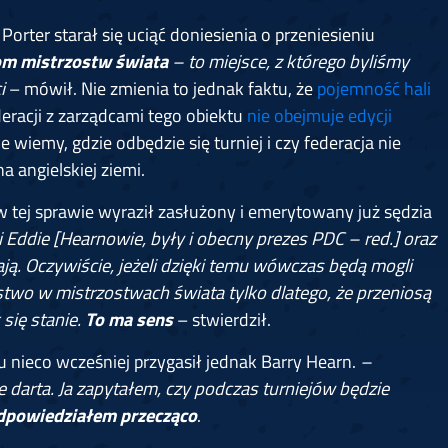
rter starał się uciąć doniesienia o przeniesieniu
dom mistrzostw świata
– to miejsce, z którego byliśmy
i
– mówił. Nie zmienia to jednak faktu, że
pojemność hali
deracji z zarządcami tego obiektu
nie obejmuje edycji
ie wiemy, gdzie odbędzie się turniej i czy federacja nie
na angielskiej ziemi.
 tej sprawie wyraził zasłużony i emerytowany już sędzia
 i Eddie [Hearnowie, były i obecny prezes PDC – red.] oraz
ają. Oczywiście, jeżeli dzięki temu wówczas będą mogli
two w mistrzostwach świata tylko dlatego, że przeniosą
 się stanie.
To ma sens
– stwierdził.
nieco wcześniej przygasił jednak Barry Hearn.
–
e darta. Ja zapytałem, czy podczas turniejów będzie
a odpowiedziałem przecząco
.