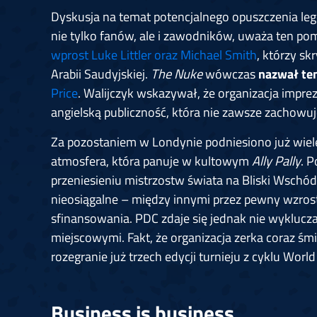
Dyskusja na temat potencjalnego opuszczenia leg
nie tylko fanów, ale i zawodników, uważa ten po
wprost Luke Littler oraz Michael Smith
, którzy s
Arabii Saudyjskiej.
The Nuke
wówczas
nazwał te
Price
. Walijczyk wskazywał, że organizacja impr
angielską publiczność, która nie zawsze zachowuj
Za pozostaniem w Londynie podniesiono już wiel
atmosfera, która panuje w kultowym
Ally Pally
. 
przeniesieniu mistrzostw świata na Bliski Wschód,
nieosiągalne – między innymi przez pewny wzrost 
sfinansowania. PDC zdaje się jednak nie wyklucza
miejscowymi. Fakt, że organizacja zerka coraz ś
rozegranie już trzech edycji turnieju z cyklu Worl
Business is business