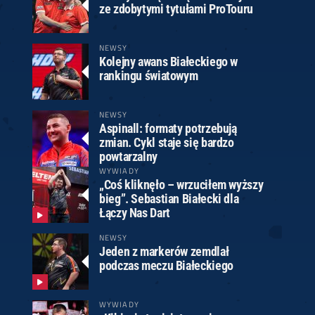
ze zdobytymi tytułami ProTouru
NEWSY
Kolejny awans Białeckiego w
rankingu światowym
NEWSY
Aspinall: formaty potrzebują
zmian. Cykl staje się bardzo
powtarzalny
WYWIADY
„Coś kliknęło – wrzuciłem wyższy
bieg”. Sebastian Białecki dla
Łączy Nas Dart
NEWSY
Jeden z markerów zemdlał
podczas meczu Białeckiego
WYWIADY