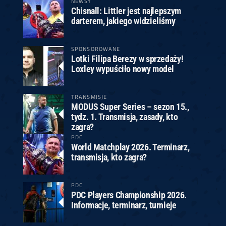
NEWSY
Chisnall: Littler jest najlepszym
darterem, jakiego widzieliśmy
SPONSOROWANE
Lotki Filipa Berezy w sprzedaży!
Loxley wypuściło nowy model
TRANSMISJE
MODUS Super Series – sezon 15.,
tydz. 1. Transmisja, zasady, kto
zagra?
PDC
World Matchplay 2026. Terminarz,
transmisja, kto zagra?
PDC
PDC Players Championship 2026.
Informacje, terminarz, turnieje