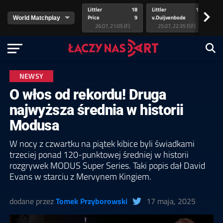
Littler
18
Littler
17
Pr
>
Price
9
v.Duijvenbode
5
va
26.07, 21:05 (F)
25.07, 22:35 (SF)
NEWSY
O włos od rekordu! Druga
najwyższa średnia w historii
Modusa
W nocy z czwartku na piątek kibice byli świadkami
trzeciej ponad 120-punktowej średniej w historii
rozgrywek MODUS Super Series. Taki popis dał David
Evans w starciu z Mervynem Kingiem.
dodane przez
Tomek Przyborowski
17 maja, 2025