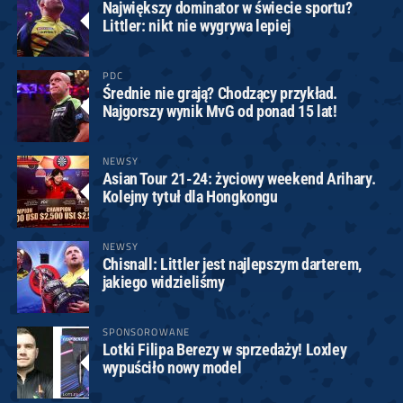
Największy dominator w świecie sportu?
Littler: nikt nie wygrywa lepiej
PDC
Średnie nie grają? Chodzący przykład.
Najgorszy wynik MvG od ponad 15 lat!
NEWSY
Asian Tour 21-24: życiowy weekend Arihary.
Kolejny tytuł dla Hongkongu
NEWSY
Chisnall: Littler jest najlepszym darterem,
jakiego widzieliśmy
SPONSOROWANE
Lotki Filipa Berezy w sprzedaży! Loxley
wypuściło nowy model