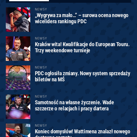
NEWSY
„Wygrywa za mało…” – surowa ocena nowego
wicelidera rankingu PDC
NEWSY
Kraków wita! Kwalifikacje do European Touru.
Trzy weekendowe turnieje
NEWSY
PDC ogłosiła zmiany. Nowy system sprzedaży
biletów na MŚ
NEWSY
Samotność na własne życzenie. Wade
szczerze o relacjach i pracy dartera
NEWSY
Koniec domysłów! Wattimena znalazł nowego