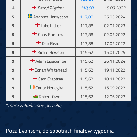
4
Darryl Pilgrim*
118,88
15.08.2023
5
Andreas Harrysson
117,88
25.03.2024
5
Luke Littler
117,88
02.07.2023
5
Chas Barstow
117,88
02.07.2022
5
Dan Read
117,88
17.05.2022
9
Richie Howson
115,62
15.01.2025
9
Adam Lipscombe
115,62
26.11.2024
9
Conan Whitehead
115,62
19.11.2022
9
Cam Crabtree
115,62
10.11.2022
9
Conor Heneghan
115,62
15.09.2022
9
Robert Owen
115,62
12.06.2022
*
mecz zakończony porażką
Poza Evansem, do sobotnich finałów tygodnia