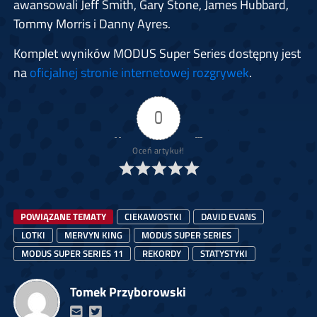
awansowali Jeff Smith, Gary Stone, James Hubbard,
Tommy Morris i Danny Ayres.
Komplet wyników MODUS Super Series dostępny jest
na
oficjalnej stronie internetowej rozgrywek
.
0
Oceń artykuł!
POWIĄZANE TEMATY
CIEKAWOSTKI
DAVID EVANS
LOTKI
MERVYN KING
MODUS SUPER SERIES
MODUS SUPER SERIES 11
REKORDY
STATYSTYKI
Tomek Przyborowski