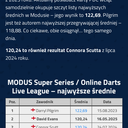
samodzielnie okupuje szczyt listy najwyższych
średnich w Modusie – jego wynik to
122,69
. Pilgrim
jest też autorem najwyższej przegrywającej średniej –
118,88. Co ciekawe, obie osiągnął… tego samego
dnia.
120,24 to również rezultat Connora Scutta
z lipca
2024 roku.
MODUS Super Series / Online Darts
Live League – najwyższe średnie
Poz.
Zawodnik
Średnia
Data
1
Darryl Pilgrim
122,69
15.08.2023
2
David Evans
120,24
16.05.2025
2
Connor Scutt
120,24
24.07.2024