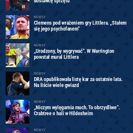
dostawcę sprzętu
NEWSY
Clemens pod wrażeniem gry Littlera. „Stałem
się jego psychofanem”
NEWSY
„Urodzony, by wygrywać”. W Warrington
powstał mural Littlera
NEWSY
DRA opublikowała listę kar za ostatnie lata.
Na liście wiele gwiazd
NEWSY
„Niczym wylęgarnia much. To obrzydliwe”.
Crabtree o hali w Hildesheim
NEWSY