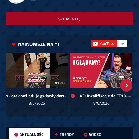
SKOMENTUJ
NAJNOWSZE NA YT
01:08
00:00
9-latek naśladuje gwiazdy darta!
LIVE: Kwalifikacje do ET13-14 dla Europy Wschodniej
Sk
8/7/2026
8/6/2026
AKTUALNOŚCI
TRENDY
WIDEO