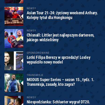
NEWSY
Asian Tour 21-24: życiowy weekend Arihary.
Kolejny tytuł dla Hongkongu
NEWSY
Chisnall: Littler jest najlepszym darterem,
jakiego widzieliśmy
SPONSOROWANE
Lotki Filipa Berezy w sprzedaży! Loxley
wypuściło nowy model
TRANSMISJE
MODUS Super Series – sezon 15., tydz. 1.
Transmisja, zasady, kto zagra?
NEWSY
Niespodzianka: Schlueter wygrał DT20.