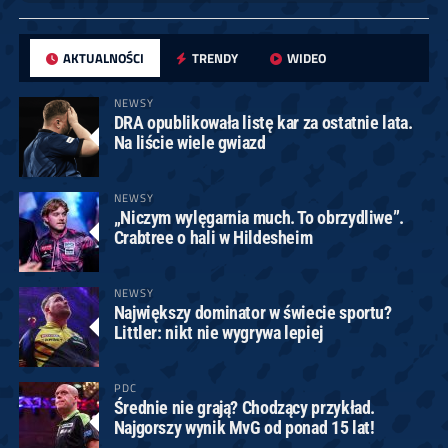
AKTUALNOŚCI
TRENDY
WIDEO
NEWSY
DRA opublikowała listę kar za ostatnie lata.
Na liście wiele gwiazd
NEWSY
„Niczym wylęgarnia much. To obrzydliwe”.
Crabtree o hali w Hildesheim
NEWSY
Największy dominator w świecie sportu?
Littler: nikt nie wygrywa lepiej
PDC
Średnie nie grają? Chodzący przykład.
Najgorszy wynik MvG od ponad 15 lat!