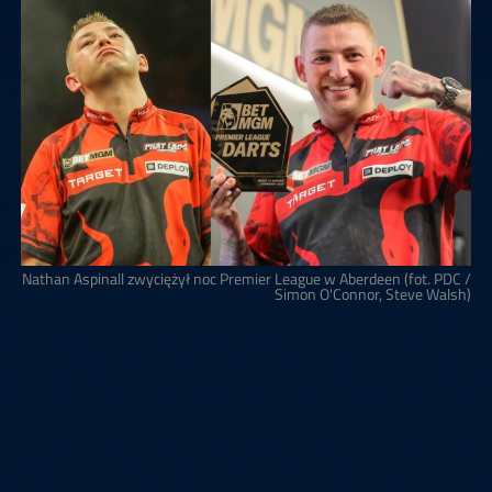
Nathan Aspinall zwyciężył noc Premier League w Aberdeen (fot. PDC /
Simon O'Connor, Steve Walsh)