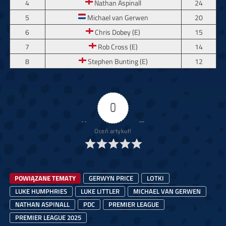
4
Nathan Aspinall
24
5
Michael van Gerwen
20
6
Chris Dobey (E)
15
7
Rob Cross (E)
14
8
Stephen Bunting (E)
12
0
Oceń artykuł!
POWIĄZANE TEMATY
GERWYN PRICE
LOTKI
LUKE HUMPHRIES
LUKE LITTLER
MICHAEL VAN GERWEN
NATHAN ASPINALL
PDC
PREMIER LEAGUE
PREMIER LEAGUE 2025