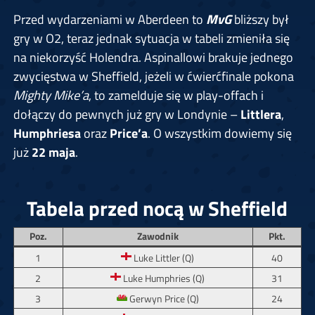
Przed wydarzeniami w Aberdeen to
MvG
bliższy był
gry w O2, teraz jednak sytuacja w tabeli zmieniła się
na niekorzyść Holendra. Aspinallowi brakuje jednego
zwycięstwa w Sheffield, jeżeli w ćwierćfinale pokona
Mighty Mike’a
, to zamelduje się w play-offach i
dołączy do pewnych już gry w Londynie –
Littlera
,
Humphriesa
oraz
Price’a
. O wszystkim dowiemy się
już
22 maja
.
Tabela przed nocą w Sheffield
Poz.
Zawodnik
Pkt.
1
Luke Littler (Q)
40
2
Luke Humphries (Q)
31
3
Gerwyn Price (Q)
24