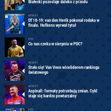
Białecki pozostaje daleko z przodu
NEWSY
DT18-19: van den Herik pokonał rodaka w
finale. Hofkens wyrwał tytuł
PDC
Co nas czeka w sierpniu w PDC?
NEWSY
Stało się! Van Veen wiceliderem rankingu
światowego
NEWSY
Aspinall: formaty potrzebują zmian. Cykl
staje się bardzo powtarzalny
PDC