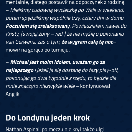
mentalnie, dlatego postawił na odpoczynek z rodziną.
–
Mieliśmy cudowną wycieczkę po Walii w weekend,
potem spędziliśmy wspólnie trzy, cztery dni w domu.
Poczułem się zrelaksowany
. Powiedziałem nawet do
Kristy, [swojej żony – red.] że nie myślę o pokonaniu
van Gerwena, zaś o tym,
że wygram całą tę noc
–
mówił na gorąco po turnieju.
–
Michael jest moim idolem
,
uważam go za
najlepszego
i jeżeli ja się dostanę do fazy play-off,
pokonując go dwa tygodnie z rzędu, to będzie dla
mnie znaczyło niezwykle wiele
– kontynuował
Anglik.
Do Londynu jeden krok
Nathan Aspinall po meczu nie krył także ulgi