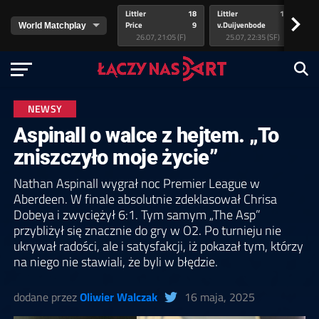
Littler
18
Littler
17
Pr
>
Price
9
v.Duijvenbode
5
va
26.07, 21:05 (F)
25.07, 22:35 (SF)
NEWSY
Aspinall o walce z hejtem. „To
zniszczyło moje życie”
Nathan Aspinall wygrał noc Premier League w
Aberdeen. W finale absolutnie zdeklasował Chrisa
Dobeya i zwyciężył 6:1. Tym samym „The Asp”
przybliżył się znacznie do gry w O2. Po turnieju nie
ukrywał radości, ale i satysfakcji, iż pokazał tym, którzy
na niego nie stawiali, że byli w błędzie.
dodane przez
Oliwier Walczak
16 maja, 2025