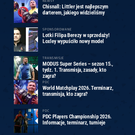
NEWSY
Chisnall: Littler jest najlepszym
darterem, jakiego widzieliśmy
SPONSOROWANE
Lotki Filipa Berezy w sprzedaży!
Loxley wypuściło nowy model
TRANSMISJE
MODUS Super Series – sezon 15.,
tydz. 1. Transmisja, zasady, kto
zagra?
PDC
World Matchplay 2026. Terminarz,
transmisja, kto zagra?
PDC
PDC Players Championship 2026.
Informacje, terminarz, turnieje