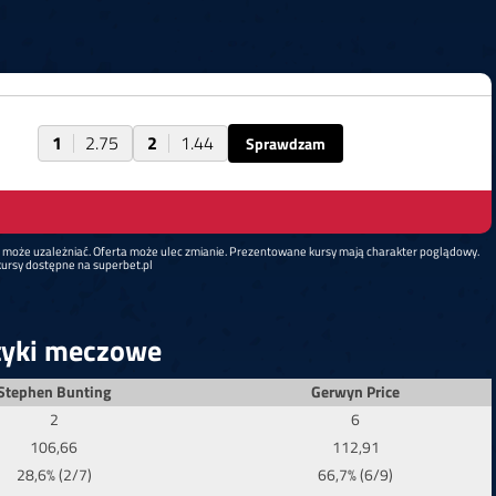
1
2.75
2
1.44
Sprawdzam
d może uzależniać. Oferta może ulec zmianie. Prezentowane kursy mają charakter poglądowy.
ursy dostępne na superbet.pl
tyki meczowe
Stephen Bunting
Gerwyn Price
2
6
106,66
112,91
28,6% (2/7)
66,7% (6/9)