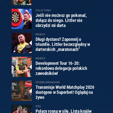
FELIETONY
Jeśli nie możesz go pokonać,
dołącz do niego. Littler nie
obrzydzi mi darta
NEWSY
Długi dystans? Zapomnij o
triumfie. Littler bezwzględny w
darterskich „maratonach”
NEWSY
Development Tour 16-20:
rekordowa delegacja polskich
zawodników!
SPONSOROWANE
Transmisje World Matchplay 2026
dostępne w Superbet! Oglądaj na
żywo
PDC
Polacy rosną w siłę. Lista krajów