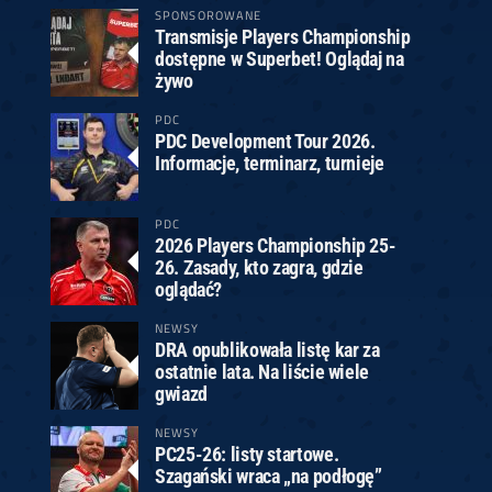
SPONSOROWANE
Transmisje Players Championship
dostępne w Superbet! Oglądaj na
żywo
PDC
PDC Development Tour 2026.
Informacje, terminarz, turnieje
PDC
2026 Players Championship 25-
26. Zasady, kto zagra, gdzie
oglądać?
NEWSY
DRA opublikowała listę kar za
ostatnie lata. Na liście wiele
gwiazd
NEWSY
PC25-26: listy startowe.
Szagański wraca „na podłogę”