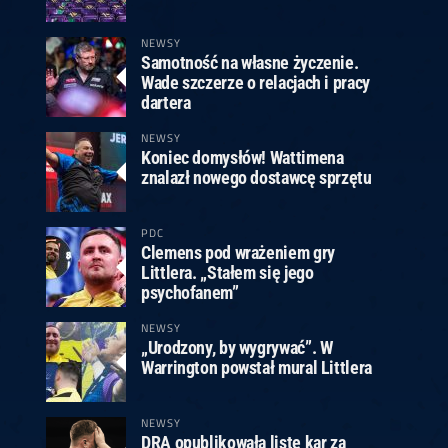
ney
3
Huybrechts
6
v.Duijvenbode
6
venhoven
6
S. Price
1
v.d.Weerd
3
0.07, 19:30 (R1)
10.07, 19:00 (R1)
10.07, 16:30 (R1)
NEWSY
Samotność na własne życzenie.
lacek
6
Joyce
6
Wade szczerze o relacjach i pracy
fin
5
Varila
1
dartera
0.07, 13:30 (R1)
10.07, 13:00 (R1)
NEWSY
Koniec domysłów! Wattimena
znalazł nowego dostawcę sprzętu
PDC
Clemens pod wrażeniem gry
Littlera. „Stałem się jego
psychofanem”
NEWSY
„Urodzony, by wygrywać”. W
Warrington powstał mural Littlera
NEWSY
DRA opublikowała listę kar za