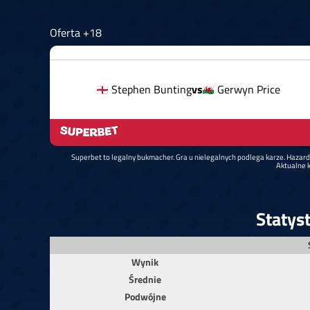
Oferta +18
Stephen Bunting
vs
Gerwyn Price
Superbet to legalny bukmacher. Gra u nielegalnych podlega karze. Hazar
Aktualne k
Statys
Wynik
Średnie
Podwójne