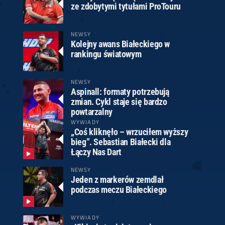
ze zdobytymi tytułami ProTouru
NEWSY
Kolejny awans Białeckiego w
rankingu światowym
NEWSY
Aspinall: formaty potrzebują
zmian. Cykl staje się bardzo
powtarzalny
WYWIADY
„Coś kliknęło – wrzuciłem wyższy
bieg”. Sebastian Białecki dla
Łączy Nas Dart
NEWSY
Jeden z markerów zemdlał
podczas meczu Białeckiego
WYWIADY