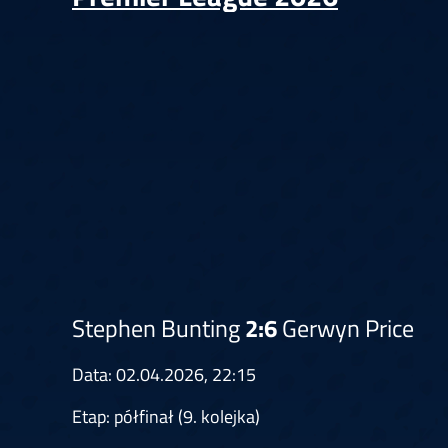
Springer
6
Doets
Labanauskas
2
Gruellich
10.07, 22:00 (R1)
10.07, 21:30 (R1
Wenig
2
Mansell
Brooks
6
Smejda
10.07, 16:00 (R1)
10.07, 15:30 (R1
Stephen Bunting
2:6
Gerwyn Price
Data: 02.04.2026, 22:15
Etap: półfinał (9. kolejka)