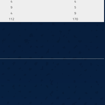
4
4
9
5
4
9
112
170