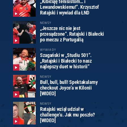
„Kibicuję tenisistom… i
Lewandowskiemu!”. Krzysztof
Ratajski i wywiad dla ŁND
NEWSY
„Jeszcze nic nie jest
przesądzone”. Ratajski i Białecki
po meczu z Portugalią
WYWIADY
Szagański w „Studiu 501”.
„Ratajski i Białecki to nasz
najlepszy duet w historii”
NEWSY
Bull, bull, bull! Spektakularny
checkout Joyce’a w Kilonii
[WIDEO]
NEWSY
Ratajski wziął udział w
challenge’u. Jak mu poszło?
[WIDEO]