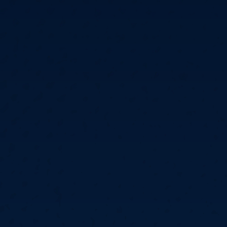
6
Cullen
6
Cross
3
O'Connor
5
Gur
4
Manby
4
Hopp
6
Białecki
6
Kui
)
10.07, 21:00 (R1)
10.07, 20:30 (R1)
10.07, 20:00 (R1)
1
6
Menzies
5
Gilding
5
Vandenbogaerde
2
Sed
1
Schmidt
6
Owen
6
Horvat
6
Grif
)
10.07, 15:00 (R1)
10.07, 14:30 (R1)
10.07, 14:00 (R1)
1