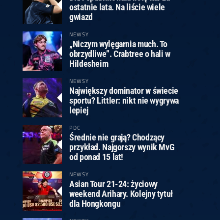
ostatnie lata. Na liście wiele
gwiazd
NEWSY
„Niczym wylęgarnia much. To
obrzydliwe”. Crabtree o hali w
Hildesheim
NEWSY
Największy dominator w świecie
sportu? Littler: nikt nie wygrywa
lepiej
PDC
Średnie nie grają? Chodzący
przykład. Najgorszy wynik MvG
od ponad 15 lat!
NEWSY
Asian Tour 21-24: życiowy
weekend Arihary. Kolejny tytuł
dla Hongkongu