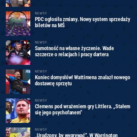
NEWSY
PDC ogłosiła zmiany. Nowy system sprzedaży
biletów na MŚ
NEWSY
Samotność na własne życzenie. Wade
szczerze o relacjach i pracy dartera
NEWSY
Koniec domysłów! Wattimena znalazł nowego
dostawcę sprzętu
NEWSY
Clemens pod wrażeniem gry Littlera. „Stałem
się jego psychofanem”
NEWSY
„Urodzony, by wygrywać”. W Warrington