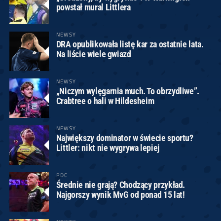
powstał mural Littlera
NEWSY
DRA opublikowała listę kar za ostatnie lata.
Na liście wiele gwiazd
NEWSY
„Niczym wylęgarnia much. To obrzydliwe”.
Crabtree o hali w Hildesheim
NEWSY
Największy dominator w świecie sportu?
Littler: nikt nie wygrywa lepiej
PDC
Średnie nie grają? Chodzący przykład.
Najgorszy wynik MvG od ponad 15 lat!