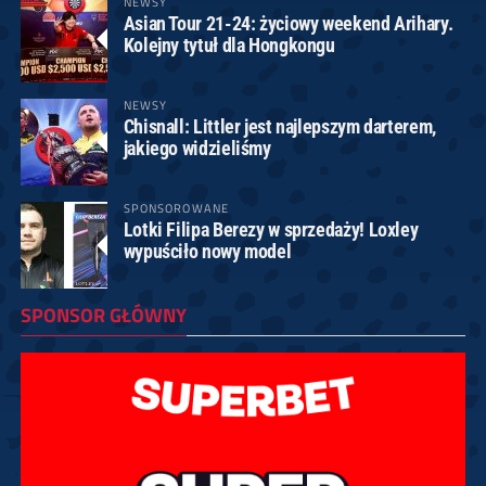
NEWSY
Asian Tour 21-24: życiowy weekend Arihary.
Kolejny tytuł dla Hongkongu
NEWSY
Chisnall: Littler jest najlepszym darterem,
jakiego widzieliśmy
SPONSOROWANE
Lotki Filipa Berezy w sprzedaży! Loxley
wypuściło nowy model
SPONSOR GŁÓWNY