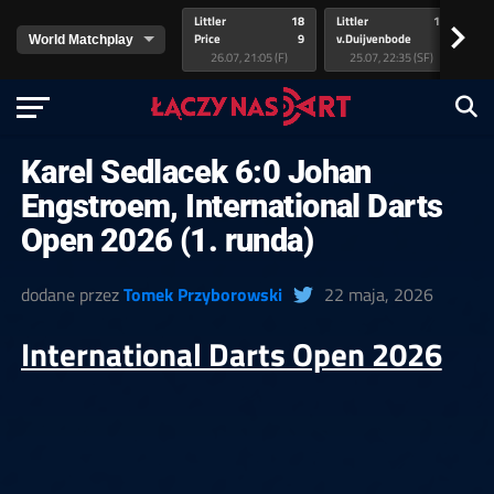
Littler
18
Littler
17
Pr
>
Price
9
v.Duijvenbode
5
va
26.07, 21:05 (F)
25.07, 22:35 (SF)
Karel Sedlacek 6:0 Johan
Engstroem, International Darts
Open 2026 (1. runda)
dodane przez
Tomek Przyborowski
22 maja, 2026
International Darts Open 2026