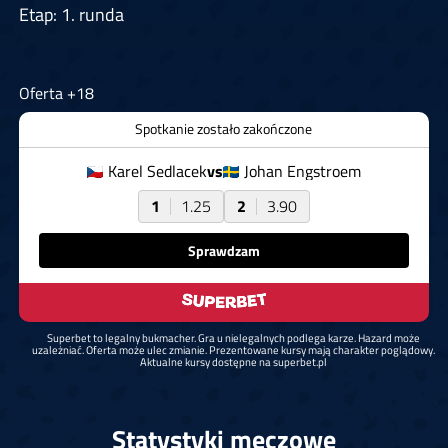
Etap: 1. runda
Oferta +18
Spotkanie zostało zakończone
Karel Sedlacek
vs
Johan Engstroem
1
1.25
2
3.90
Sprawdzam
Superbet to legalny bukmacher. Gra u nielegalnych podlega karze. Hazard może
uzależniać. Oferta może ulec zmianie. Prezentowane kursy mają charakter poglądowy.
Aktualne kursy dostępne na superbet.pl
Statystyki meczowe