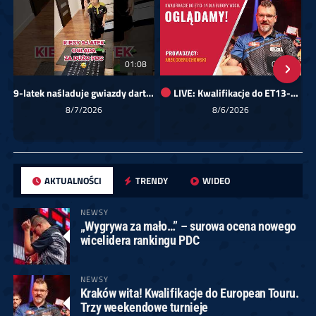
01:08
00:00
9-latek naśladuje gwiazdy darta!
LIVE: Kwalifikacje do ET13-14 dla Europy Wschodniej
Sk
8/7/2026
8/6/2026
AKTUALNOŚCI
TRENDY
WIDEO
NEWSY
„Wygrywa za mało…” – surowa ocena nowego
wicelidera rankingu PDC
NEWSY
Kraków wita! Kwalifikacje do European Touru.
Trzy weekendowe turnieje