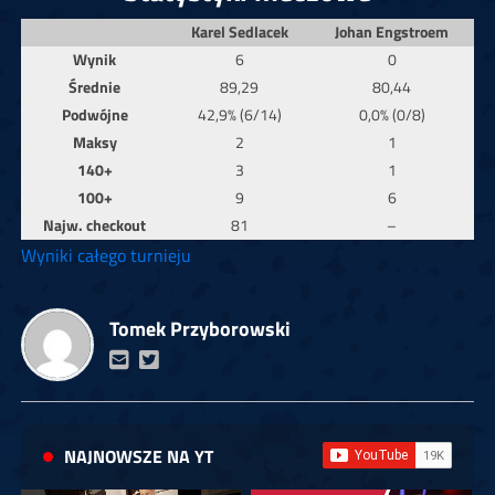
Karel Sedlacek
Johan Engstroem
Wynik
6
0
Średnie
89,29
80,44
Podwójne
42,9% (6/14)
0,0% (0/8)
Maksy
2
1
140+
3
1
100+
9
6
Najw. checkout
81
–
Wyniki całego turnieju
Tomek Przyborowski
NAJNOWSZE NA YT