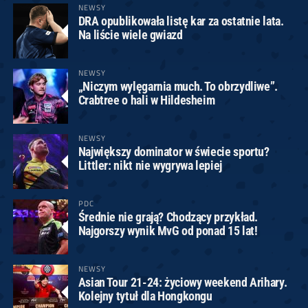
NEWSY
DRA opublikowała listę kar za ostatnie lata.
Na liście wiele gwiazd
NEWSY
„Niczym wylęgarnia much. To obrzydliwe”.
Crabtree o hali w Hildesheim
NEWSY
Największy dominator w świecie sportu?
Littler: nikt nie wygrywa lepiej
PDC
Średnie nie grają? Chodzący przykład.
Najgorszy wynik MvG od ponad 15 lat!
NEWSY
Asian Tour 21-24: życiowy weekend Arihary.
Kolejny tytuł dla Hongkongu