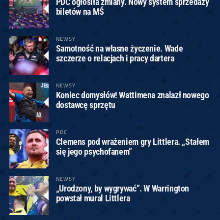
PDC ogłosiła zmiany. Nowy system sprzedaży
biletów na MŚ
NEWSY
Samotność na własne życzenie. Wade
szczerze o relacjach i pracy dartera
NEWSY
Koniec domysłów! Wattimena znalazł nowego
dostawcę sprzętu
PDC
Clemens pod wrażeniem gry Littlera. „Stałem
się jego psychofanem”
NEWSY
„Urodzony, by wygrywać”. W Warrington
powstał mural Littlera