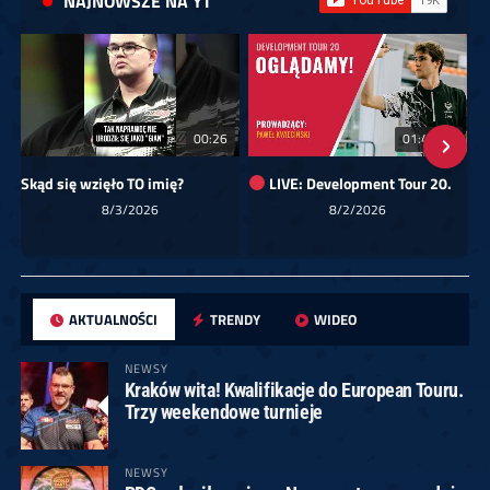
NAJNOWSZE NA YT
00:26
01:40:24
Skąd się wzięło TO imię?
LIVE: Development Tour 20.
8/3/2026
8/2/2026
AKTUALNOŚCI
TRENDY
WIDEO
NEWSY
Kraków wita! Kwalifikacje do European Touru.
Trzy weekendowe turnieje
NEWSY