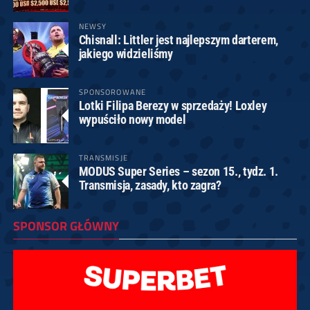
NEWSY
Chisnall: Littler jest najlepszym darterem,
jakiego widzieliśmy
SPONSOROWANE
Lotki Filipa Berezy w sprzedaży! Loxley
wypuściło nowy model
TRANSMISJE
MODUS Super Series – sezon 15., tydz. 1.
Transmisja, zasady, kto zagra?
SPONSOR GŁÓWNY