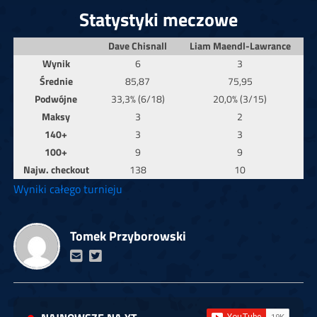
Statystyki meczowe
Dave Chisnall
Liam Maendl-Lawrance
Wynik
6
3
Średnie
85,87
75,95
Podwójne
33,3% (6/18)
20,0% (3/15)
Maksy
3
2
140+
3
3
100+
9
9
Najw. checkout
138
10
Wyniki całego turnieju
Tomek Przyborowski