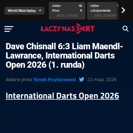
Littler
18
Littler
17
Pr
>
Price
9
v.Duijvenbode
5
va
26.07, 21:05 (F)
25.07, 22:35 (SF)
Dave Chisnall 6:3 Liam Maendl-
Lawrance, International Darts
Open 2026 (1. runda)
dodane przez
Tomek Przyborowski
22 maja, 2026
International Darts Open 2026