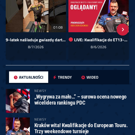
01:08
00:00
9-latek naśladuje gwiazdy darta!
LIVE: Kwalifikacje do ET13-14 dla Europy Wschodniej
Sk
8/7/2026
8/6/2026
AKTUALNOŚCI
TRENDY
WIDEO
NEWSY
„Wygrywa za mało…” – surowa ocena nowego
wicelidera rankingu PDC
NEWSY
Kraków wita! Kwalifikacje do European Touru.
Trzy weekendowe turnieje