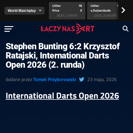
Littler
18
Littler
17
Pr
>
Price
9
v.Duijvenbode
5
va
26.07, 21:05 (F)
25.07, 22:35 (SF)
Stephen Bunting 6:2 Krzysztof
Ratajski, International Darts
Open 2026 (2. runda)
dodane przez
Tomek Przyborowski
23 maja, 2026
International Darts Open 2026