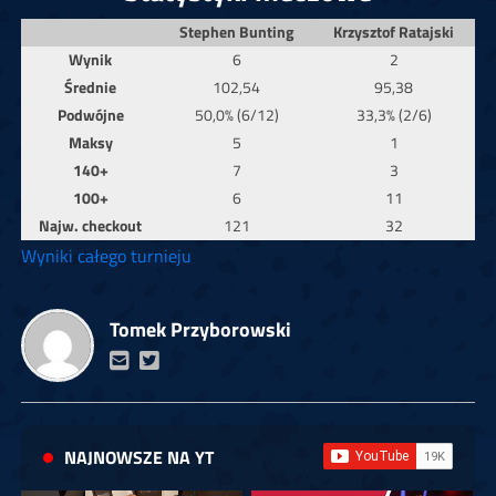
Stephen Bunting
Krzysztof Ratajski
Wynik
6
2
Średnie
102,54
95,38
Podwójne
50,0% (6/12)
33,3% (2/6)
Maksy
5
1
140+
7
3
100+
6
11
Najw. checkout
121
32
Wyniki całego turnieju
Tomek Przyborowski
NAJNOWSZE NA YT