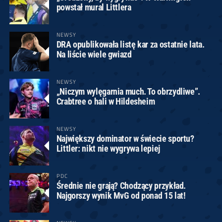
powstał mural Littlera
NEWSY
DRA opublikowała listę kar za ostatnie lata.
Na liście wiele gwiazd
NEWSY
„Niczym wylęgarnia much. To obrzydliwe”.
Crabtree o hali w Hildesheim
NEWSY
Największy dominator w świecie sportu?
Littler: nikt nie wygrywa lepiej
PDC
Średnie nie grają? Chodzący przykład.
Najgorszy wynik MvG od ponad 15 lat!