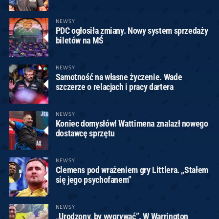
NEWSY
PDC ogłosiła zmiany. Nowy system sprzedaży
biletów na MŚ
NEWSY
Samotność na własne życzenie. Wade
szczerze o relacjach i pracy dartera
NEWSY
Koniec domysłów! Wattimena znalazł nowego
dostawcę sprzętu
NEWSY
Clemens pod wrażeniem gry Littlera. „Stałem
się jego psychofanem”
NEWSY
„Urodzony, by wygrywać”. W Warrington