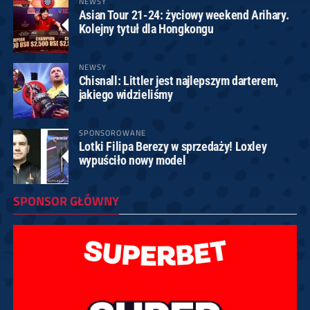
NEWSY
Asian Tour 21-24: życiowy weekend Arihary.
Kolejny tytuł dla Hongkongu
NEWSY
Chisnall: Littler jest najlepszym darterem,
jakiego widzieliśmy
SPONSOROWANE
Lotki Filipa Berezy w sprzedaży! Loxley
wypuściło nowy model
SPONSOR GŁÓWNY