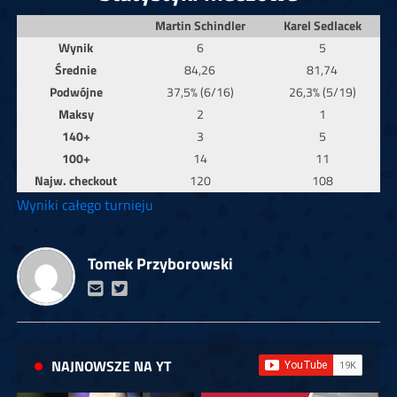
Martin Schindler
Karel Sedlacek
Wynik
6
5
Średnie
84,26
81,74
Podwójne
37,5% (6/16)
26,3% (5/19)
Maksy
2
1
140+
3
5
100+
14
11
Najw. checkout
120
108
Wyniki całego turnieju
Tomek Przyborowski
NAJNOWSZE NA YT