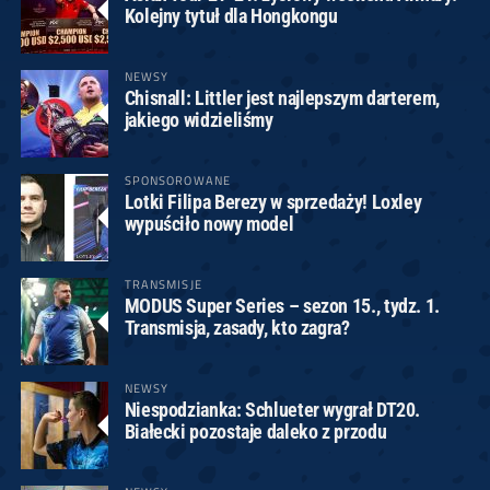
Kolejny tytuł dla Hongkongu
NEWSY
Chisnall: Littler jest najlepszym darterem,
jakiego widzieliśmy
SPONSOROWANE
Lotki Filipa Berezy w sprzedaży! Loxley
wypuściło nowy model
TRANSMISJE
MODUS Super Series – sezon 15., tydz. 1.
Transmisja, zasady, kto zagra?
NEWSY
Niespodzianka: Schlueter wygrał DT20.
Białecki pozostaje daleko z przodu