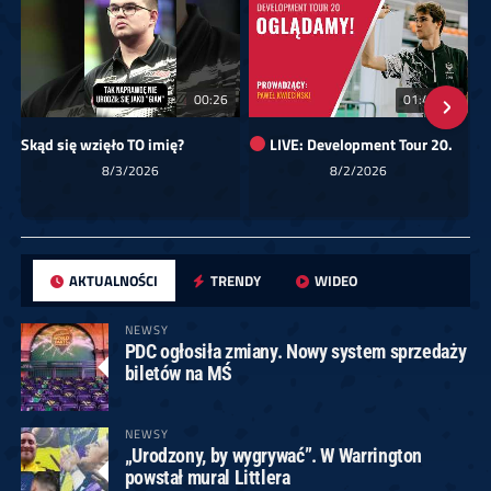
00:26
01:40:24
Skąd się wzięło TO imię?
LIVE: Development Tour 20.
8/3/2026
8/2/2026
AKTUALNOŚCI
TRENDY
WIDEO
NEWSY
PDC ogłosiła zmiany. Nowy system sprzedaży
biletów na MŚ
NEWSY
„Urodzony, by wygrywać”. W Warrington
powstał mural Littlera