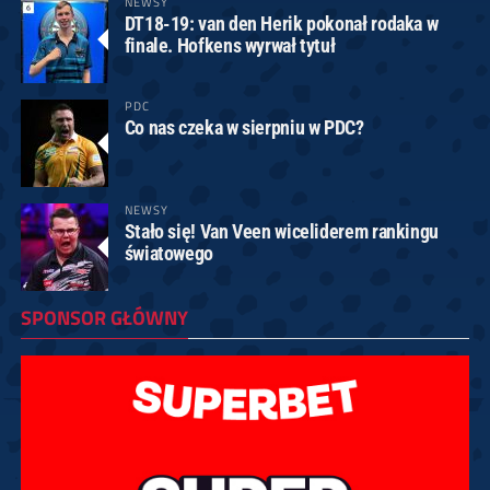
NEWSY
DT18-19: van den Herik pokonał rodaka w
finale. Hofkens wyrwał tytuł
PDC
Co nas czeka w sierpniu w PDC?
NEWSY
Stało się! Van Veen wiceliderem rankingu
światowego
SPONSOR GŁÓWNY