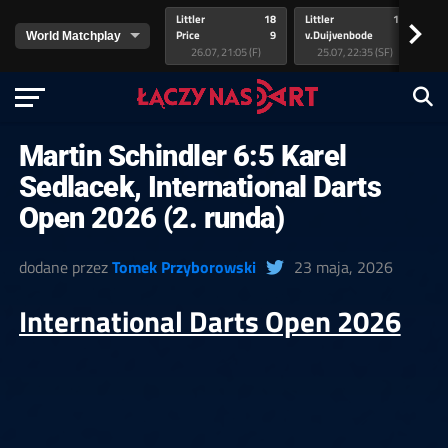
Littler
18
Littler
17
Pr
>
Price
9
v.Duijvenbode
5
va
26.07, 21:05 (F)
25.07, 22:35 (SF)
Martin Schindler 6:5 Karel
Sedlacek, International Darts
Open 2026 (2. runda)
dodane przez
Tomek Przyborowski
23 maja, 2026
International Darts Open 2026