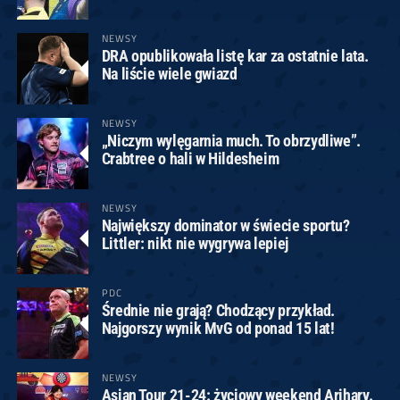
NEWSY
DRA opublikowała listę kar za ostatnie lata.
Na liście wiele gwiazd
NEWSY
„Niczym wylęgarnia much. To obrzydliwe”.
Crabtree o hali w Hildesheim
NEWSY
Największy dominator w świecie sportu?
Littler: nikt nie wygrywa lepiej
PDC
Średnie nie grają? Chodzący przykład.
Najgorszy wynik MvG od ponad 15 lat!
NEWSY
Asian Tour 21-24: życiowy weekend Arihary.