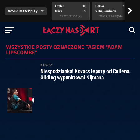
Littler
18
Littler
17
Pr
>
Price
9
v.Duijvenbode
5
va
26.07, 21:05 (F)
25.07, 22:35 (SF)
WSZYSTKIE POSTY OZNACZONE TAGIEM "ADAM
LIPSCOMBE"
NEWSY
Niespodzianka! Kovacs lepszy od Cullena.
Gilding wypunktował Nijmana