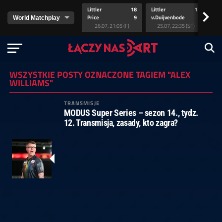
Littler
18
Littler
17
Pr
>
Price
9
v.Duijvenbode
5
va
26.07, 21:05 (F)
25.07, 22:35 (SF)
WSZYSTKIE POSTY OZNACZONE TAGIEM "ALEX
WILLIAMS"
TRANSMISJE
MODUS Super Series – sezon 14., tydz.
12. Transmisja, zasady, kto zagra?