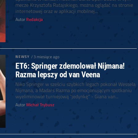
mecze Krzysztofa Ratajskiego, można oglądać na stronie
internetowej oraz w aplikacji mobilnej...
Autor
Redakcja
NEWSY
/ 3 miesiące ago
ET6: Springer zdemolował Nijmana!
Razma lepszy od van Veena
Niko Springer w sześciu szybkich legach pokonał Wessela
Nijmana, a Madars Razma po emocjonującym spotkaniu
wyeliminował turniejową "jedynkę" - Giana van...
Autor
Michał Trybusz