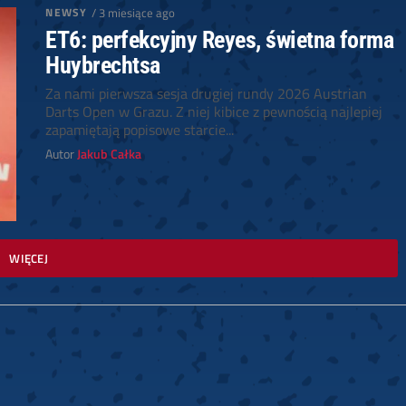
NEWSY
/ 3 miesiące ago
ET6: perfekcyjny Reyes, świetna forma
Huybrechtsa
Za nami pierwsza sesja drugiej rundy 2026 Austrian
Darts Open w Grazu. Z niej kibice z pewnością najlepiej
zapamiętają popisowe starcie...
Autor
Jakub Całka
WIĘCEJ