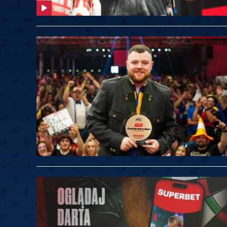
Springer
6
Doets
Labanauskas
2
Gruellich
10.07, 22:00 (R1)
10.07, 21:30 (R1
Wenig
2
Mansell
Brooks
6
Smejda
10.07, 16:00 (R1)
10.07, 15:30 (R1