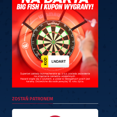
ney
3
Huybrechts
6
v.Duijvenbode
6
venhoven
6
S. Price
1
v.d.Weerd
3
0.07, 19:30 (R1)
10.07, 19:00 (R1)
10.07, 16:30 (R1)
lacek
6
Joyce
6
fin
5
Varila
1
0.07, 13:30 (R1)
10.07, 13:00 (R1)
ZOSTAŃ PATRONEM