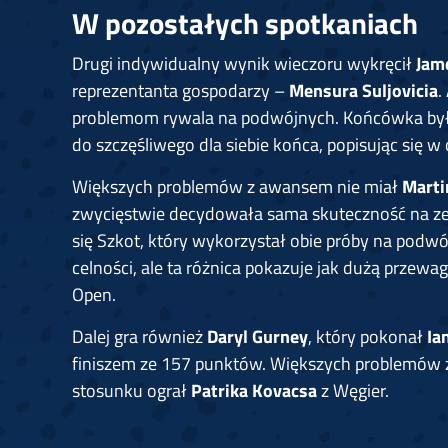
W pozostałych spotkaniach
Drugi indywidualny wynik wieczoru wykręcił
Jam
reprezentanta gospodarzy –
Mensura Suljovicia
.
problemom rywala na podwójnych. Końcówka była
do szczęśliwego dla siebie końca, popisując się 
Większych problemów z awansem nie miał
Marti
zwycięstwie decydowała sama skuteczność na zew
się Szkot, który wykorzystał obie próby na podw
celności, ale ta różnica pokazuje jak dużą przewa
Open.
Dalej gra również
Daryl Gurney
, który pokonał
Ia
finiszem ze 157 punktów. Większych problemów 
stosunku ograł
Patrika Kovacsa
z Węgier.