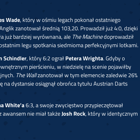
es Wade
, który w ośmiu legach pokonał ostatniego
 Anglik zanotował średnią 103,20. Prowadził już 4:0, dzięki
 już bardziej wyrównana, ale
The Machine
doprowadził
w ostatnim legu spotkania siedmioma perfekcyjnymi lotkami.
n Schindler
, który 6:2 ograł
Petera Wrighta
. Gdyby o
nętrznym pierścieniu, w niedzielę na scenie pojawiłby
ójnych.
The Wall
zanotował w tym elemencie zaledwie 26%
gę na dystansie osiągnął obrońca tytułu Austrian Darts
na White’a
6:3, a swoje zwycięstwo przypieczętował
z awansem nie miał także
Josh Rock
, który w identycznym