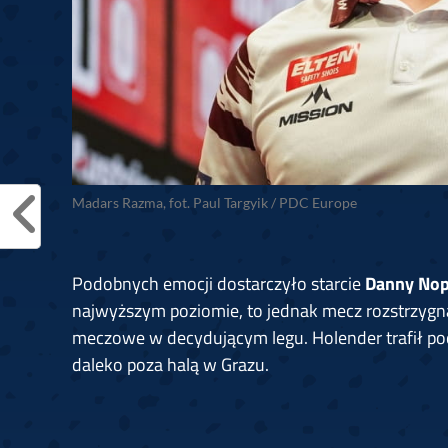
Madars Razma, fot. Paul Targyik / PDC Europe
Podobnych emocji dostarczyło starcie
Danny Nop
najwyższym poziomie, to jednak mecz rozstrzygną
meczowe w decydującym legu. Holender trafił pod
daleko poza halą w Grazu.