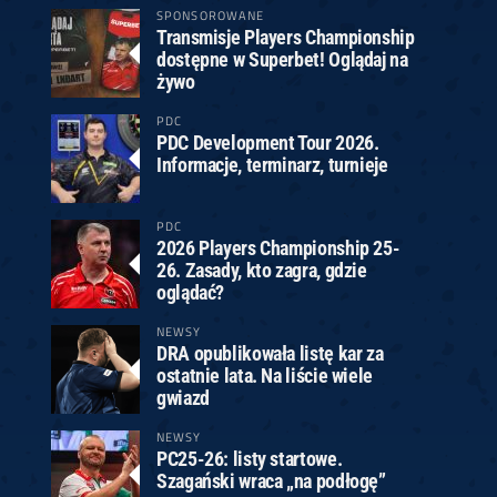
SPONSOROWANE
Transmisje Players Championship
dostępne w Superbet! Oglądaj na
żywo
PDC
PDC Development Tour 2026.
Informacje, terminarz, turnieje
PDC
2026 Players Championship 25-
26. Zasady, kto zagra, gdzie
oglądać?
NEWSY
DRA opublikowała listę kar za
ostatnie lata. Na liście wiele
gwiazd
NEWSY
PC25-26: listy startowe.
Szagański wraca „na podłogę”