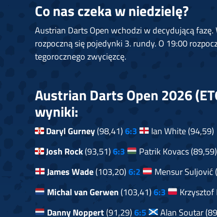
Co nas czeka w niedzielę?
Austrian Darts Open wchodzi w decydującą fazę. 
rozpoczną się pojedynki 3. rundy. O 19:00 rozpocz
tegorocznego zwycięzcę.
Austrian Darts Open 2026 (ET6
wyniki:
Daryl Gurney
(98,41)
6:3
Ian White (94,59)
Josh Rock
(93,51)
6:3
Patrik Kovacs (89,59)
James Wade
(103,20)
6:2
Mensur Suljović 
Michal van Gerwen
(103,41)
6:3
Krzysztof 
Danny Noppert
(91,29)
6:5
Alan Soutar (89