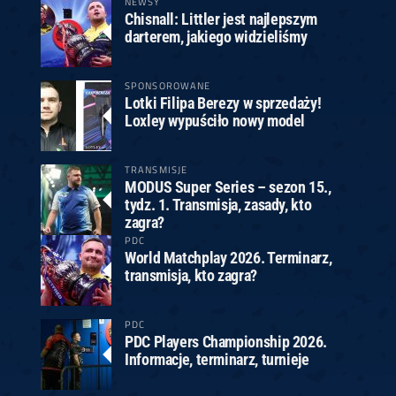
NEWSY
Chisnall: Littler jest najlepszym
darterem, jakiego widzieliśmy
SPONSOROWANE
Lotki Filipa Berezy w sprzedaży!
Loxley wypuściło nowy model
TRANSMISJE
MODUS Super Series – sezon 15.,
tydz. 1. Transmisja, zasady, kto
zagra?
PDC
World Matchplay 2026. Terminarz,
transmisja, kto zagra?
PDC
PDC Players Championship 2026.
Informacje, terminarz, turnieje