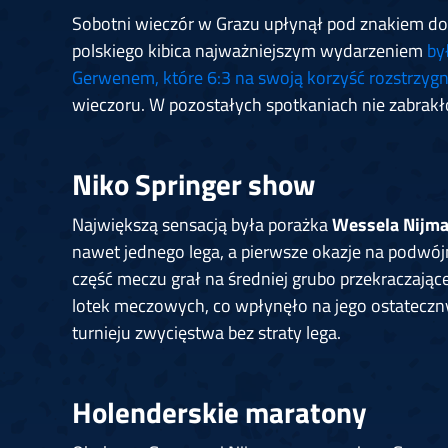
Sobotni wieczór w Grazu upłynął pod znakiem do
polskiego kibica najważniejszym wydarzeniem
by
Gerwenem, które 6:3 na swoją korzyść rozstrzyg
wieczoru. W pozostałych spotkaniach nie zabrakł
Niko Springer show
Największą sensacją była porażka
Wessela Nijm
nawet jednego lega, a pierwsze okazje na podwójn
część meczu grał na średniej grubo przekraczają
lotek meczowych, co wpłynęło na jego ostateczny
turnieju zwycięstwa bez straty lega.
Holenderskie maratony