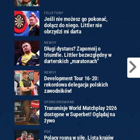
FELIETONY
Jeśli nie możesz go pokonać,
dołącz do niego. Littler nie
obrzydzi mi darta
NEWSY
Długi dystans? Zapomnij o
triumfie. Littler bezwzględny w
darterskich „maratonach”
NEWSY
Development Tour 16-20:
rekordowa delegacja polskich
zawodników!
SPONSOROWANE
Transmisje World Matchplay 2026
dostępne w Superbet! Oglądaj na
żywo
PDC
Polacy rosną w siłę. Lista krajów