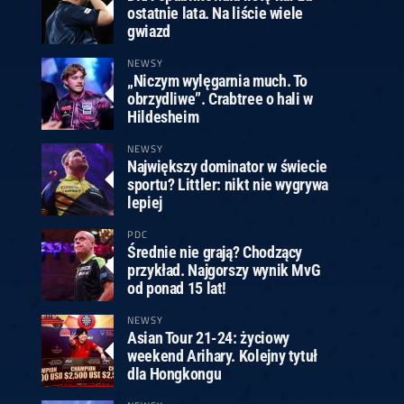
ostatnie lata. Na liście wiele
gwiazd
NEWSY
„Niczym wylęgarnia much. To
obrzydliwe”. Crabtree o hali w
Hildesheim
NEWSY
Największy dominator w świecie
sportu? Littler: nikt nie wygrywa
lepiej
PDC
Średnie nie grają? Chodzący
przykład. Najgorszy wynik MvG
od ponad 15 lat!
NEWSY
Asian Tour 21-24: życiowy
weekend Arihary. Kolejny tytuł
dla Hongkongu