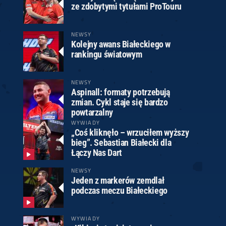
ze zdobytymi tytułami ProTouru
NEWSY
Kolejny awans Białeckiego w
rankingu światowym
NEWSY
Aspinall: formaty potrzebują
zmian. Cykl staje się bardzo
powtarzalny
WYWIADY
„Coś kliknęło – wrzuciłem wyższy
bieg”. Sebastian Białecki dla
Łączy Nas Dart
NEWSY
Jeden z markerów zemdlał
podczas meczu Białeckiego
WYWIADY