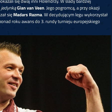
kazali się dwaj inni Holendrzy. W ślady bardziej
z
jedynką
Gian van Veen
. Jego pogromcą, a przy okazji
zał się
Madars Razma
. W decydującym legu wykorzystał
 ponad roku awans do 3. rundy turnieju europejskiego