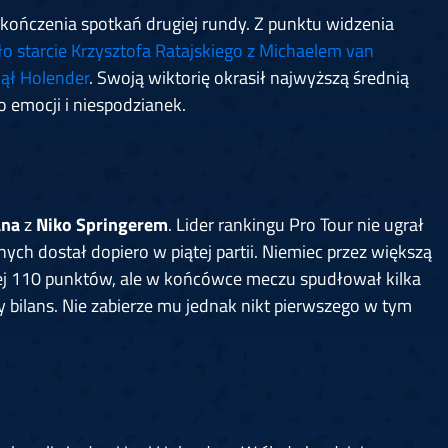
kończenia spotkań drugiej rundy. Z punktu widzenia
ło starcie Krzysztofa Ratajskiego z Michaelem van
nął Holender
. Swoją wiktorię okrasił najwyższą średnią
o emocji i niespodzianek.
ana
z
Niko Springerem
. Lider rankingu Pro Tour nie ugrał
ych dostał dopiero w piątej partii. Niemiec przez większą
cej 110 punktów, ale w końcówce meczu spudłował kilka
 bilans. Nie zabierze mu jednak nikt pierwszego w tym