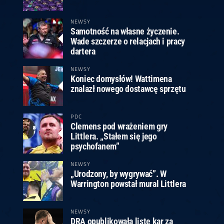
ney
3
Huybrechts
6
v.Duijvenbode
6
venhoven
6
S. Price
1
v.d.Weerd
3
0.07, 19:30 (R1)
10.07, 19:00 (R1)
10.07, 16:30 (R1)
NEWSY
Samotność na własne życzenie.
lacek
6
Joyce
6
Wade szczerze o relacjach i pracy
fin
5
Varila
1
dartera
0.07, 13:30 (R1)
10.07, 13:00 (R1)
NEWSY
Koniec domysłów! Wattimena
znalazł nowego dostawcę sprzętu
PDC
Clemens pod wrażeniem gry
Littlera. „Stałem się jego
psychofanem”
NEWSY
„Urodzony, by wygrywać”. W
Warrington powstał mural Littlera
NEWSY
DRA opublikowała listę kar za