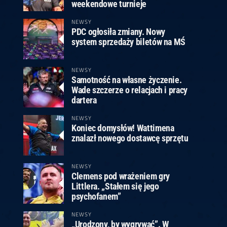
ney
3
Huybrechts
6
v.Duijvenbode
6
weekendowe turnieje
venhoven
6
S. Price
1
v.d.Weerd
3
0.07, 19:30 (R1)
10.07, 19:00 (R1)
10.07, 16:30 (R1)
NEWSY
PDC ogłosiła zmiany. Nowy
lacek
6
Joyce
6
system sprzedaży biletów na MŚ
fin
5
Varila
1
0.07, 13:30 (R1)
10.07, 13:00 (R1)
NEWSY
Samotność na własne życzenie.
Wade szczerze o relacjach i pracy
dartera
NEWSY
Koniec domysłów! Wattimena
znalazł nowego dostawcę sprzętu
NEWSY
Clemens pod wrażeniem gry
Littlera. „Stałem się jego
psychofanem”
NEWSY
„Urodzony, by wygrywać”. W