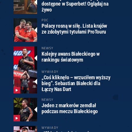
dostępne w Superbet! Oglądaj na
żywo
PDC
Polacy rosną w siłę. Lista krajów
ze zdobytymi tytułami ProTouru
NEWSY
Kolejny awans Białeckiego w
rankingu światowym
WYWIADY
„Coś kliknęło – wrzuciłem wyższy
bieg”. Sebastian Białecki dla
Łączy Nas Dart
NEWSY
Jeden z markerów zemdlał
podczas meczu Białeckiego
WYWIADY