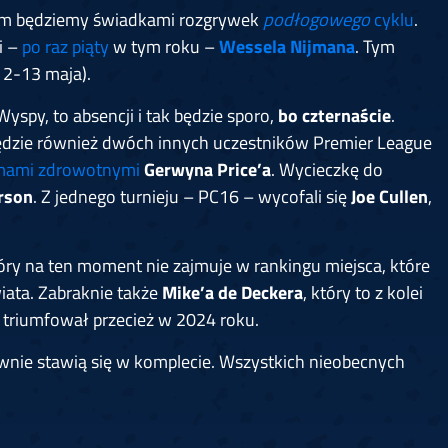
órym będziemy świadkami rozgrywek
podłogowego
cyklu
.
i –
po raz piąty
w tym roku –
Wessela Nijmana
. Tym
12-13 maja).
spy, to absencji i tak będzie sporo,
bo czternaście
.
 będzie również dwóch innych uczestników Premier League
emami zdrowotnymi
Gerwyna Price’a
. Wycieczkę do
rson
. Z jednego turnieju – PC16 – wycofali się
Joe Cullen
,
tóry na ten moment nie zajmuje w rankingu miejsca, które
ata. Zabraknie także
Mike’a de Deckera
, który to z kolei
e triumfował przecież w 2024 roku.
ownie stawią się w komplecie. Wszystkich nieobecnych