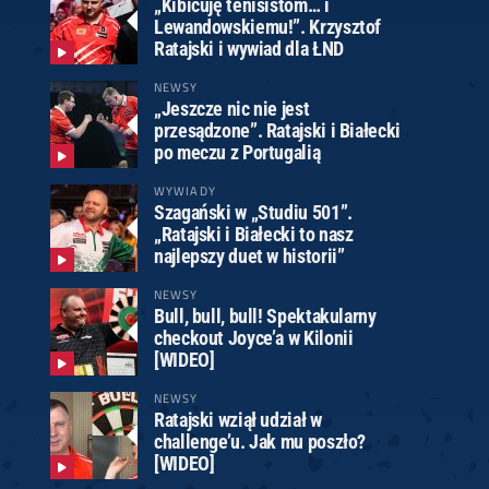
„Kibicuję tenisistom… i
Lewandowskiemu!”. Krzysztof
Ratajski i wywiad dla ŁND
NEWSY
„Jeszcze nic nie jest
przesądzone”. Ratajski i Białecki
po meczu z Portugalią
WYWIADY
Szagański w „Studiu 501”.
„Ratajski i Białecki to nasz
najlepszy duet w historii”
NEWSY
Bull, bull, bull! Spektakularny
checkout Joyce’a w Kilonii
[WIDEO]
NEWSY
Ratajski wziął udział w
challenge’u. Jak mu poszło?
[WIDEO]