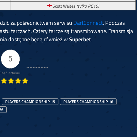
Scott Waites
(tylko PC16)
edzić za pośrednictwem serwisu
DartConnect
. Podczas
astu tarczach. Cztery tarcze są transmitowane. Transmisja
ania dostępne będą również w
Superbet
.
5
Oceń artykuł!
PLAYERS CHAMPIONSHIP 15
PLAYERS CHAMPIONSHIP 16
26