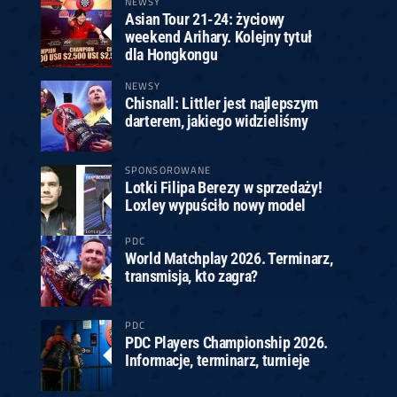
NEWSY
Asian Tour 21-24: życiowy
weekend Arihary. Kolejny tytuł
dla Hongkongu
NEWSY
Chisnall: Littler jest najlepszym
darterem, jakiego widzieliśmy
SPONSOROWANE
Lotki Filipa Berezy w sprzedaży!
Loxley wypuściło nowy model
PDC
World Matchplay 2026. Terminarz,
transmisja, kto zagra?
PDC
PDC Players Championship 2026.
Informacje, terminarz, turnieje