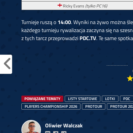
Ricky Evans
(tylko PC16)
Turnieje ruszą o
14:00
. Wyniki na żywo można śl
każdego turnieju rywalizacja zaczyna się na szesn
z tych tarcz przeprowadzi
PDC.TV
. Te same spotk
POWIĄZANE TEMATY
LISTY STARTOWE
LOTKI
PDC
PLAYERS CHAMPIONSHIP 2026
PROTOUR
PROTOUR 20
Oliwier Walczak