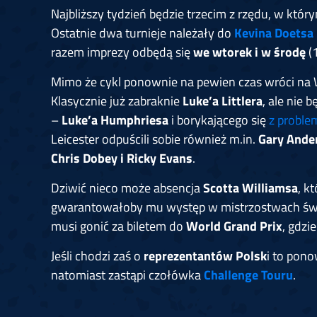
Najbliższy tydzień będzie trzecim z rzędu, w kt
Ostatnie dwa turnieje należały do
Kevina Doetsa
razem imprezy odbędą się
we wtorek i w środę
(
Mimo że cykl ponownie na pewien czas wróci na Wy
Klasycznie już zabraknie
Luke’a Littlera
, ale nie
–
Luke’a Humphriesa
i borykającego się
z probl
Leicester odpuścili sobie również m.in.
Gary Ande
Chris Dobey i Ricky Evans
.
Dziwić nieco może absencja
Scotta Williamsa
, k
gwarantowałoby mu występ w mistrzostwach świ
musi gonić za biletem do
World Grand Prix
, gdzi
Jeśli chodzi zaś o
reprezentantów Polsk
i to pon
natomiast zastąpi czołówka
Challenge Touru
.