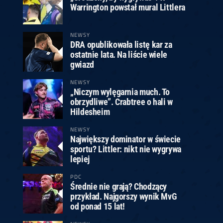
Warrington powstał mural Littlera
NEWSY
DRA opublikowała listę kar za
ostatnie lata. Na liście wiele
gwiazd
NEWSY
„Niczym wylęgarnia much. To
obrzydliwe”. Crabtree o hali w
Hildesheim
NEWSY
Największy dominator w świecie
sportu? Littler: nikt nie wygrywa
lepiej
PDC
Średnie nie grają? Chodzący
przykład. Najgorszy wynik MvG
od ponad 15 lat!