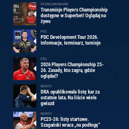
SPONSOROWANE
Transmisje Players Championship
dostępne w Superbet! Oglądaj na
żywo
PDC
PDC Development Tour 2026.
Informacje, terminarz, turnieje
PDC
2026 Players Championship 25-
26. Zasady, kto zagra, gdzie
oglądać?
NEWSY
DRA opublikowała listę kar za
ostatnie lata. Na liście wiele
gwiazd
NEWSY
PC25-26: listy startowe.
Szagański wraca „na podłogę”