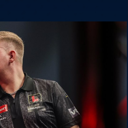
6
Cullen
6
Cross
3
O'Connor
5
Gur
4
Manby
4
Hopp
6
Białecki
6
Kui
)
10.07, 21:00 (R1)
10.07, 20:30 (R1)
10.07, 20:00 (R1)
1
6
Menzies
5
Gilding
5
Vandenbogaerde
2
Sed
1
Schmidt
6
Owen
6
Horvat
6
Grif
)
10.07, 15:00 (R1)
10.07, 14:30 (R1)
10.07, 14:00 (R1)
1