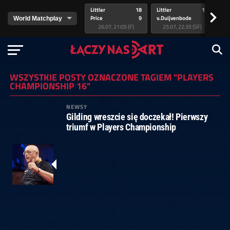
Littler
18
Littler
17
Pr
>
Price
9
v.Duijvenbode
5
va
26.07, 21:05 (F)
25.07, 22:35 (SF)
WSZYSTKIE POSTY OZNACZONE TAGIEM "PLAYERS
CHAMPIONSHIP 16"
NEWSY
Gilding wreszcie się doczekał! Pierwszy
triumf w Players Championship