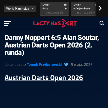
Littler
18
Littler
17
Pr
>
Price
9
v.Duijvenbode
5
va
26.07, 21:05 (F)
25.07, 22:35 (SF)
Danny Noppert 6:5 Alan Soutar,
Austrian Darts Open 2026 (2.
runda)
dodane przez
Tomek Przyborowski
9 maja, 2026
Austrian Darts Open 2026