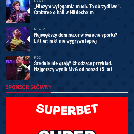
NEWSY
„Niczym wylęgarnia much. To obrzydliwe”.
Crabtree o hali w Hildesheim
NEWSY
Największy dominator w świecie sportu?
Littler: nikt nie wygrywa lepiej
PDC
Średnie nie grają? Chodzący przykład.
Najgorszy wynik MvG od ponad 15 lat!
SPONSOR GŁÓWNY