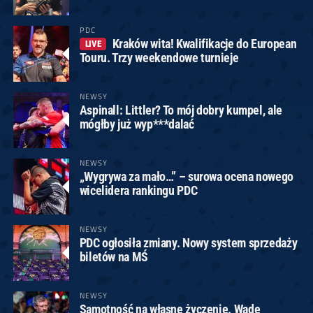
PDC
Kraków wita! Kwalifikacje do European
LIVE
Touru. Trzy weekendowe turnieje
NEWSY
Aspinall: Littler? To mój dobry kumpel, ale
mógłby już wyp***dalać
NEWSY
„Wygrywa za mało…” – surowa ocena nowego
wicelidera rankingu PDC
NEWSY
PDC ogłosiła zmiany. Nowy system sprzedaży
biletów na MŚ
NEWSY
Samotność na własne życzenie. Wade