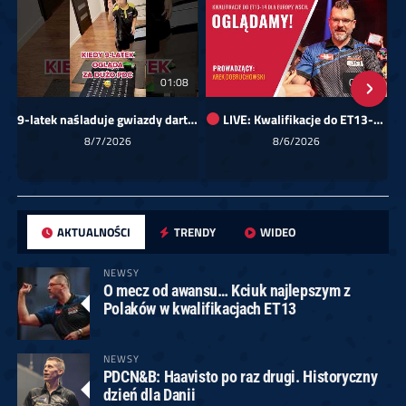
01:08
00:00
9-latek naśladuje gwiazdy darta!
LIVE: Kwalifikacje do ET13-14 dla Europy Wschodniej
Sk
8/7/2026
8/6/2026
AKTUALNOŚCI
TRENDY
WIDEO
NEWSY
O mecz od awansu… Kciuk najlepszym z
Polaków w kwalifikacjach ET13
NEWSY
PDCN&B: Haavisto po raz drugi. Historyczny
dzień dla Danii