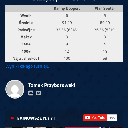
Danny Noppert
Alan Soutar
Wynik
6
5
Średnie
91,29
89,19
Podwójne
33,3% (6/18)
26,3% (5/19)
Maksy
3
3
140+
9
4
100+
12
14
Najw. checkout
100
69
Wyniki całego turnieju
Tomek Przyborowski
NAJNOWSZE NA YT