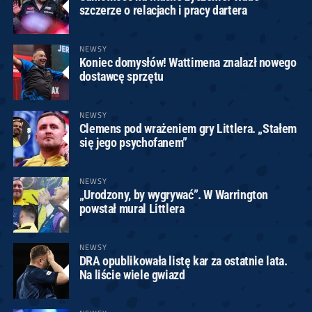
szczerze o relacjach i pracy dartera
NEWSY
Koniec domysłów! Wattimena znalazł nowego
dostawcę sprzętu
NEWSY
Clemens pod wrażeniem gry Littlera. „Stałem
się jego psychofanem”
NEWSY
„Urodzony, by wygrywać”. W Warrington
powstał mural Littlera
NEWSY
DRA opublikowała listę kar za ostatnie lata.
Na liście wiele gwiazd