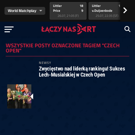
Littler
18
Littler
17
Pr
>
Price
9
v.Duijvenbode
5
va
26.07, 21:05 (F)
25.07, 22:35 (SF)
WSZYSTKIE POSTY OZNACZONE TAGIEM "CZECH
OPEN"
NEWSY
Zwycięstwo nad liderką rankingu! Sukces
Lech-Musialskiej w Czech Open