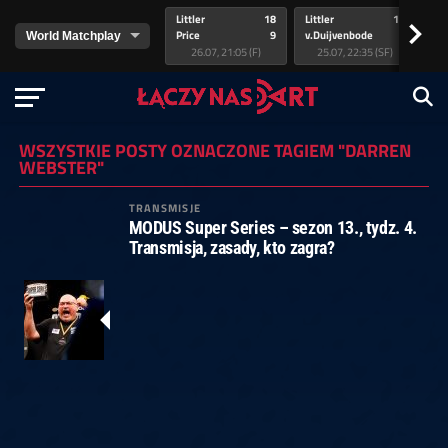
Littler
18
Littler
17
Pr
>
Price
9
v.Duijvenbode
5
va
26.07, 21:05 (F)
25.07, 22:35 (SF)
WSZYSTKIE POSTY OZNACZONE TAGIEM "DARREN
WEBSTER"
TRANSMISJE
MODUS Super Series – sezon 13., tydz. 4.
Transmisja, zasady, kto zagra?