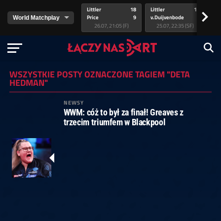
Littler
18
Littler
17
Pr
>
Price
9
v.Duijvenbode
5
va
26.07, 21:05 (F)
25.07, 22:35 (SF)
WSZYSTKIE POSTY OZNACZONE TAGIEM "DETA
HEDMAN"
NEWSY
WWM: cóż to był za finał! Greaves z
trzecim triumfem w Blackpool