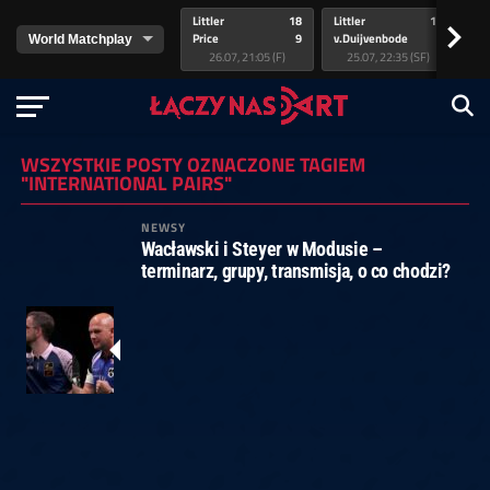
Littler
18
Littler
17
Pr
>
Price
9
v.Duijvenbode
5
va
26.07, 21:05 (F)
25.07, 22:35 (SF)
WSZYSTKIE POSTY OZNACZONE TAGIEM
"INTERNATIONAL PAIRS"
NEWSY
Wacławski i Steyer w Modusie –
terminarz, grupy, transmisja, o co chodzi?