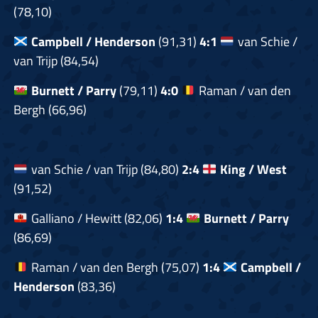
(78,10)
Campbell / Henderson
(91,31)
4:1
van Schie /
van Trijp (84,54)
Burnett / Parry
(79,11)
4:0
Raman / van den
Bergh (66,96)
van Schie / van Trijp (84,80)
2:4
King / West
(91,52)
Galliano / Hewitt (82,06)
1:4
Burnett / Parry
(86,69)
Raman / van den Bergh (75,07)
1:4
Campbell /
Henderson
(83,36)