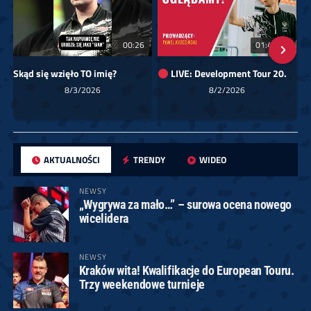
00:26
01:40:24
Skąd się wzięło TO imię?
LIVE: Development Tour 20.
8/3/2026
8/2/2026
AKTUALNOŚCI
TRENDY
WIDEO
NEWSY
„Wygrywa za mało…” – surowa ocena nowego
wicelidera
NEWSY
Kraków wita! Kwalifikacje do European Touru.
Trzy weekendowe turnieje