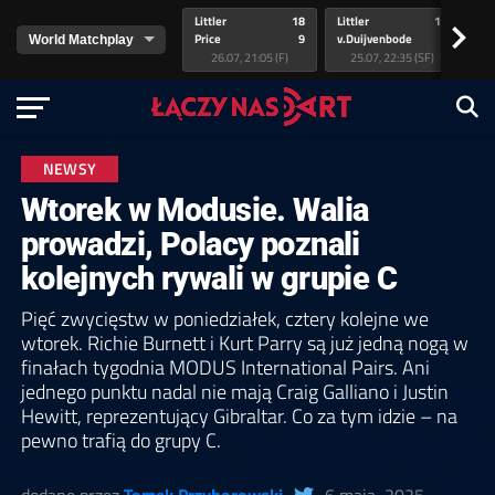
Littler
18
Littler
17
Pr
>
Price
9
v.Duijvenbode
5
va
26.07, 21:05 (F)
25.07, 22:35 (SF)
NEWSY
Wtorek w Modusie. Walia
prowadzi, Polacy poznali
kolejnych rywali w grupie C
Pięć zwycięstw w poniedziałek, cztery kolejne we
wtorek. Richie Burnett i Kurt Parry są już jedną nogą w
finałach tygodnia MODUS International Pairs. Ani
jednego punktu nadal nie mają Craig Galliano i Justin
Hewitt, reprezentujący Gibraltar. Co za tym idzie – na
pewno trafią do grupy C.