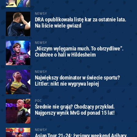
NEWSY
DRA opublikowała listę kar za ostatnie lata.
Na liście wiele gwiazd
NEWSY
„Niczym wylęgarnia much. To obrzydliwe”.
Crabtree o hali w Hildesheim
NEWSY
Największy dominator w świecie sportu?
Littler: nikt nie wygrywa lepiej
PDC
Średnie nie grają? Chodzący przykład.
Najgorszy wynik MvG od ponad 15 lat!
NEWSY
Asian Tour 21-24: życiowy weekend Arihary.