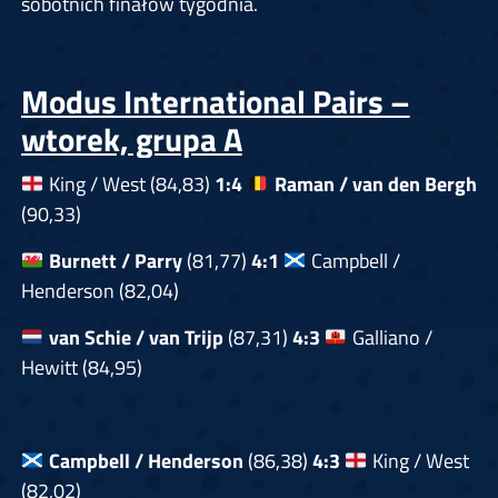
sobotnich finałów tygodnia.
Modus International Pairs –
wtorek, grupa A
King / West (84,83)
1:4
Raman / van den Bergh
(90,33)
Burnett / Parry
(81,77)
4:1
Campbell /
Henderson (82,04)
van Schie / van Trijp
(87,31)
4:3
Galliano /
Hewitt (84,95)
Campbell / Henderson
(86,38)
4:3
King / West
(82,02)