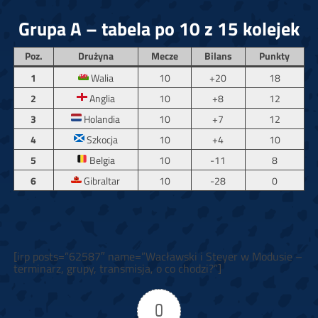
Grupa A – tabela po 10 z 15 kolejek
Poz.
Drużyna
Mecze
Bilans
Punkty
1
Walia
10
+20
18
2
Anglia
10
+8
12
3
Holandia
10
+7
12
4
Szkocja
10
+4
10
5
Belgia
10
-11
8
6
Gibraltar
10
-28
0
[irp posts=”62587″ name=”Wacławski i Steyer w Modusie –
terminarz, grupy, transmisja, o co chodzi?”]
0