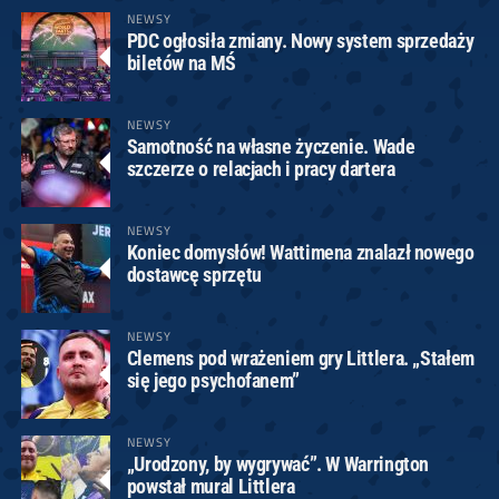
NEWSY
PDC ogłosiła zmiany. Nowy system sprzedaży
biletów na MŚ
NEWSY
Samotność na własne życzenie. Wade
szczerze o relacjach i pracy dartera
NEWSY
Koniec domysłów! Wattimena znalazł nowego
dostawcę sprzętu
NEWSY
Clemens pod wrażeniem gry Littlera. „Stałem
się jego psychofanem”
NEWSY
„Urodzony, by wygrywać”. W Warrington
powstał mural Littlera