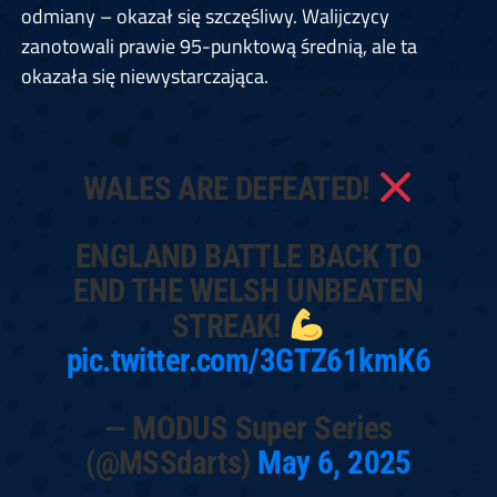
odmiany – okazał się szczęśliwy. Walijczycy
zanotowali prawie 95-punktową średnią, ale ta
okazała się niewystarczająca.
WALES ARE DEFEATED!
ENGLAND BATTLE BACK TO
END THE WELSH UNBEATEN
STREAK!
pic.twitter.com/3GTZ61kmK6
— MODUS Super Series
(@MSSdarts)
May 6, 2025