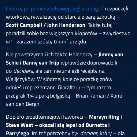
Liderzy po poniedziałkowej części zmagań
rozpoczęli
wtorkową rywalizację od starcia z parą szkocką –
Scott Campbell / John Henderson
. Także tutaj
poradzili sobie bez większych kłopotów – zwycięstwo
4:1 i zarazem szósty triumf z rzędu.
Nie powstrzymali ich także Holendrzy –
Jimmy van
Schie i Danny van Trijp
wprawdzie doprowadzili
do
decidera
, ale tam nie znaleźli recepty na
Walijczyków. W siódmej kolejce porażkę znów
odnieśli reprezentanci Gibraltaru – tym razem
przegrali 1:4 z parą belgijską – Brian Raman / Xanti
van den Bergh.
Dopiero przedturniejowi faworyci –
Mervyn King i
Steve West – okazali się lepsi od Burnetta i
Parry’ego
. Im też potrzebny był
decider
, który – dla