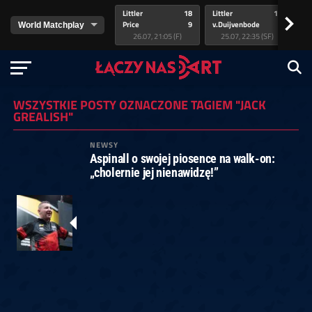
Littler
18
Littler
17
Pr
>
Price
9
v.Duijvenbode
5
va
26.07, 21:05 (F)
25.07, 22:35 (SF)
WSZYSTKIE POSTY OZNACZONE TAGIEM "JACK
GREALISH"
NEWSY
Aspinall o swojej piosence na walk-on:
„cholernie jej nienawidzę!”