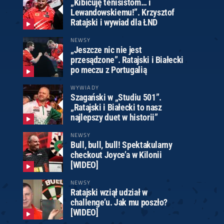
„Kibicuję tenisistom… i
Lewandowskiemu!”. Krzysztof
Ratajski i wywiad dla ŁND
NEWSY
„Jeszcze nic nie jest
przesądzone”. Ratajski i Białecki
po meczu z Portugalią
WYWIADY
Szagański w „Studiu 501”.
„Ratajski i Białecki to nasz
najlepszy duet w historii”
NEWSY
Bull, bull, bull! Spektakularny
checkout Joyce’a w Kilonii
[WIDEO]
NEWSY
Ratajski wziął udział w
challenge’u. Jak mu poszło?
[WIDEO]