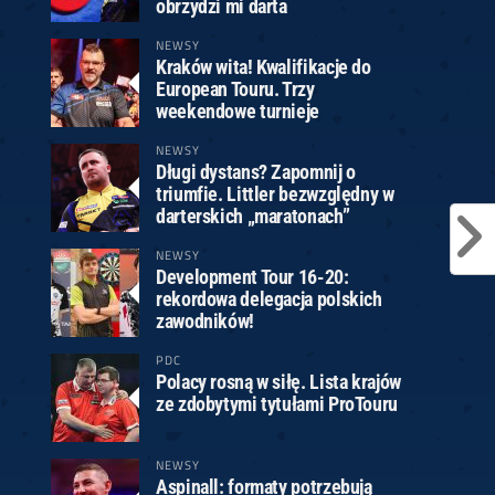
obrzydzi mi darta
NEWSY
Kraków wita! Kwalifikacje do
European Touru. Trzy
weekendowe turnieje
NEWSY
Długi dystans? Zapomnij o
triumfie. Littler bezwzględny w
darterskich „maratonach”
NEWSY
Development Tour 16-20:
rekordowa delegacja polskich
zawodników!
PDC
Polacy rosną w siłę. Lista krajów
ze zdobytymi tytułami ProTouru
NEWSY
Aspinall: formaty potrzebują