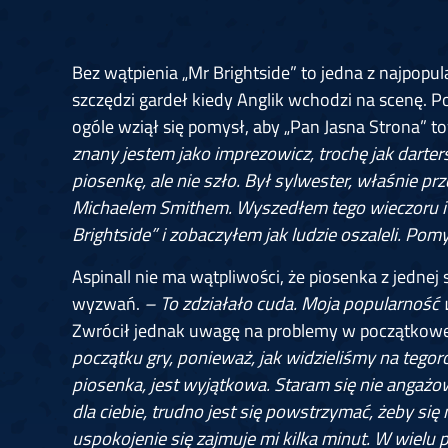
Bez wątpienia „Mr Brightside” to jedna z najpopula
szczędzi gardeł kiedy Anglik wchodzi na scenę. P
ogóle wziął się pomysł, aby „Pan Jasna Strona” 
znany jestem jako imprezowicz, trochę jak darter
piosenkę, ale nie szło. Był sylwester, właśnie pr
Michaelem Smithem. Wyszedłem tego wieczoru 
Brightside” i zobaczyłem jak ludzie oszaleli. Pomy
Aspinall nie ma wątpliwości, że piosenka z jedne
wyzwań.
–
To zdziałało cuda. Moja popularność 
Zwrócił jednak uwagę na problemy w początkowej
początku gry, ponieważ, jak widzieliśmy na tegor
piosenka, jest wyjątkowa. Staram się nie angażowa
dla ciebie, trudno jest się powstrzymać, żeby się 
uspokojenie się zajmuje mi kilka minut. W wielu 