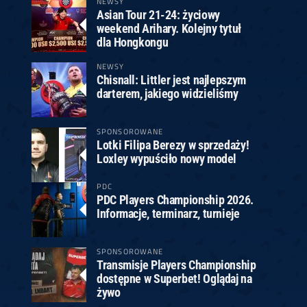
NEWSY
Asian Tour 21-24: życiowy
weekend Arihary. Kolejny tytuł
dla Hongkongu
NEWSY
Chisnall: Littler jest najlepszym
darterem, jakiego widzieliśmy
SPONSOROWANE
Lotki Filipa Berezy w sprzedaży!
Loxley wypuściło nowy model
PDC
PDC Players Championship 2026.
Informacje, terminarz, turnieje
SPONSOROWANE
Transmisje Players Championship
dostępne w Superbet! Oglądaj na
żywo