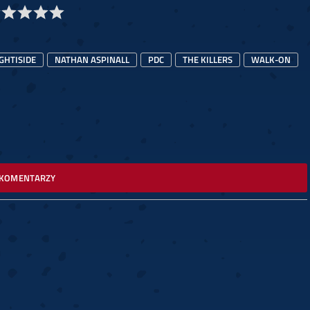
GHTISIDE
NATHAN ASPINALL
PDC
THE KILLERS
WALK-ON
 KOMENTARZY