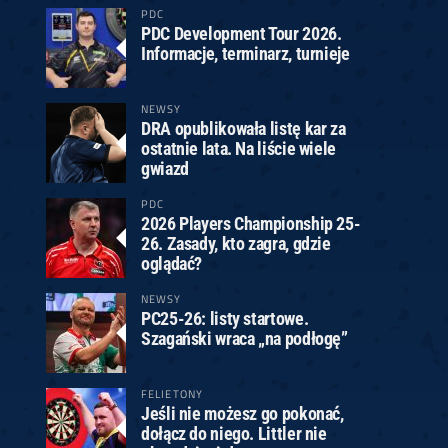
PDC
PDC Development Tour 2026.
Informacje, terminarz, turnieje
NEWSY
DRA opublikowała listę kar za
ostatnie lata. Na liście wiele
gwiazd
PDC
2026 Players Championship 25-
26. Zasady, kto zagra, gdzie
oglądać?
NEWSY
PC25-26: listy startowe.
Szagański wraca „na podłogę”
FELIETONY
Jeśli nie możesz go pokonać,
dołącz do niego. Littler nie