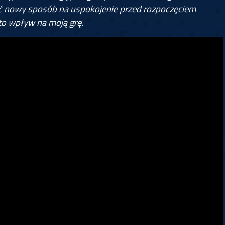
źć nowy sposób na uspokojenie przed rozpoczęciem
 to wpływ na moją grę.