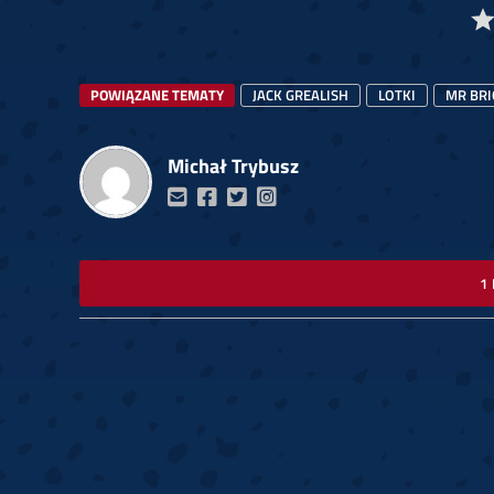
POWIĄZANE TEMATY
JACK GREALISH
LOTKI
MR BRI
Michał Trybusz
1