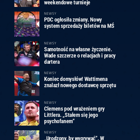
ney
3
Huybrechts
6
v.Duijvenbode
6
weekendowe turnieje
venhoven
6
S. Price
1
v.d.Weerd
3
0.07, 19:30 (R1)
10.07, 19:00 (R1)
10.07, 16:30 (R1)
NEWSY
PDC ogłosiła zmiany. Nowy
lacek
6
Joyce
6
system sprzedaży biletów na MŚ
fin
5
Varila
1
0.07, 13:30 (R1)
10.07, 13:00 (R1)
NEWSY
Samotność na własne życzenie.
Wade szczerze o relacjach i pracy
dartera
NEWSY
Koniec domysłów! Wattimena
znalazł nowego dostawcę sprzętu
NEWSY
Clemens pod wrażeniem gry
Littlera. „Stałem się jego
psychofanem”
NEWSY
„Urodzony, by wygrywać”. W