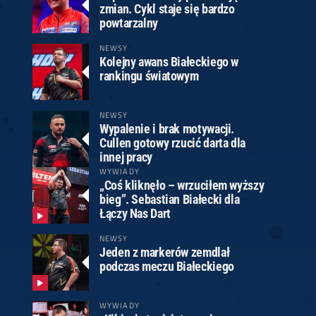
zmian. Cykl staje się bardzo
powtarzalny
NEWSY
Kolejny awans Białeckiego w
rankingu światowym
NEWSY
Wypalenie i brak motywacji.
Cullen gotowy rzucić darta dla
innej pracy
WYWIADY
„Coś kliknęło – wrzuciłem wyższy
bieg”. Sebastian Białecki dla
Łączy Nas Dart
NEWSY
Jeden z markerów zemdlał
podczas meczu Białeckiego
WYWIADY