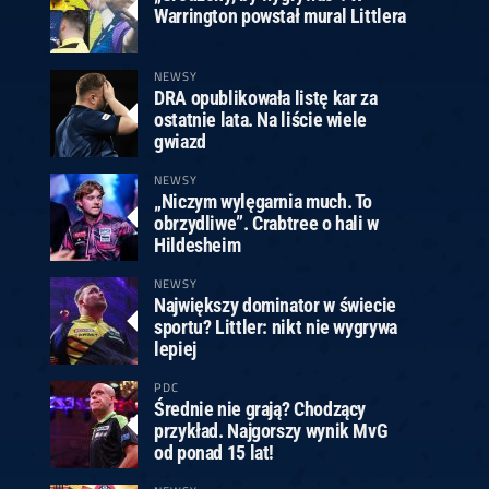
Warrington powstał mural Littlera
NEWSY
DRA opublikowała listę kar za
ostatnie lata. Na liście wiele
gwiazd
NEWSY
„Niczym wylęgarnia much. To
obrzydliwe”. Crabtree o hali w
Hildesheim
NEWSY
Największy dominator w świecie
sportu? Littler: nikt nie wygrywa
lepiej
PDC
Średnie nie grają? Chodzący
przykład. Najgorszy wynik MvG
od ponad 15 lat!