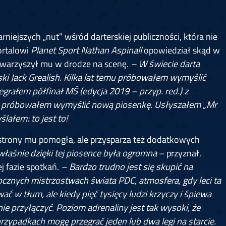
rniejszych „nut” wśród darterskiej publiczności, która nie
ortalowi
Planet Sport Nathan Aspinall
opowiedział skąd w
towarzyszył mu w drodze na scenę.
–
W świecie darta
ski Jack Grealish. Kilka lat temu próbowałem wymyślić
zegrałem półfinał MŚ (edycja 2019 – przyp. red.) z
i próbowałem wymyślić nową piosenkę. Usłyszałem „Mr
ślałem: to jest to!
j strony mu pomogła, ale przysparza też dodatkowych
właśnie dzięki tej piosence była ogromna
– przyznał.
 fazie spotkań.
–
Bardzo trudno jest się skupić na
ocznych mistrzostwach świata PDC, atmosfera, gdy leci ta
ć w tłum, ale kiedy pięć tysięcy ludzi krzyczy i śpiewa
nie przyłączyć
.
Poziom adrenaliny jest tak wysoki, że
przypadkach mogę przegrać jeden lub dwa legi na starcie.