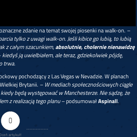
noznaczne zdanie na temat swojej piosenki na walk-on.
–
ia tylko z uwagi walk-on. Jeśli kibice go lubią, to lubią
nak z całym szacunkiem,
absolutnie, cholernie nienawidzę
–
kiedyś ją uwielbiałem, ale teraz, gdziekolwiek pójdę,
o trwa.
rockowy pochodzący z Las Vegas w Nevadzie. W planach
ielkiej Brytanii.
–
W mediach społecznościowych ciągle
, kiedy będą występować w Manchesterze. Nie sądzę, że
lem z realizacją tego planu
– podsumował
Aspinall
.
0
Oceń artykuł!