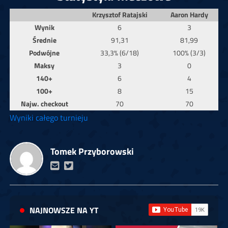
Krzysztof Ratajski
Aaron Hardy
Wynik
6
3
Średnie
91,31
81,99
Podwójne
33,3% (6/18)
100% (3/3)
Maksy
3
0
140+
6
4
100+
8
15
Najw. checkout
70
70
Wyniki całego turnieju
Tomek Przyborowski
NAJNOWSZE NA YT