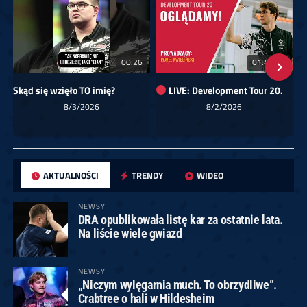
00:26
01:40:24
Skąd się wzięło TO imię?
LIVE: Development Tour 20.
8/3/2026
8/2/2026
AKTUALNOŚCI
TRENDY
WIDEO
NEWSY
DRA opublikowała listę kar za ostatnie lata.
Na liście wiele gwiazd
NEWSY
„Niczym wylęgarnia much. To obrzydliwe”.
Crabtree o hali w Hildesheim