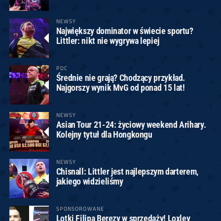
NEWSY
Największy dominator w świecie sportu?
Littler: nikt nie wygrywa lepiej
PDC
Średnie nie grają? Chodzący przykład.
Najgorszy wynik MvG od ponad 15 lat!
NEWSY
Asian Tour 21-24: życiowy weekend Arihary.
Kolejny tytuł dla Hongkongu
NEWSY
Chisnall: Littler jest najlepszym darterem,
jakiego widzieliśmy
SPONSOROWANE
Lotki Filipa Berezy w sprzedaży! Loxley