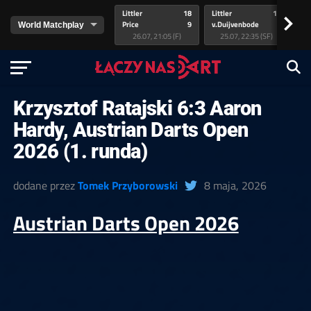
Littler
18
Littler
17
Pr
>
Price
9
v.Duijvenbode
5
va
26.07, 21:05 (F)
25.07, 22:35 (SF)
Krzysztof Ratajski 6:3 Aaron
Hardy, Austrian Darts Open
2026 (1. runda)
dodane przez
Tomek Przyborowski
8 maja, 2026
Austrian Darts Open 2026