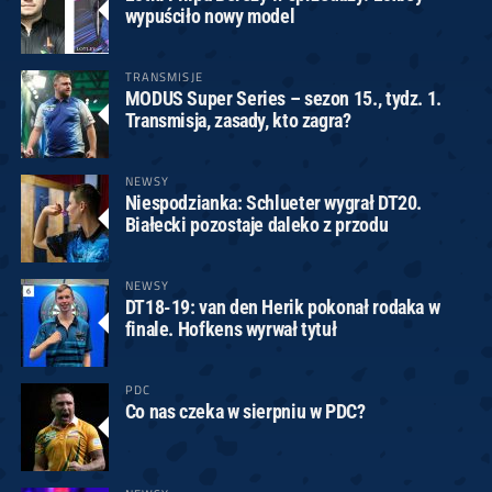
wypuściło nowy model
TRANSMISJE
MODUS Super Series – sezon 15., tydz. 1.
Transmisja, zasady, kto zagra?
NEWSY
Niespodzianka: Schlueter wygrał DT20.
Białecki pozostaje daleko z przodu
NEWSY
DT18-19: van den Herik pokonał rodaka w
finale. Hofkens wyrwał tytuł
PDC
Co nas czeka w sierpniu w PDC?