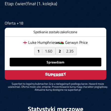
Etap: ćwierćfinał (1. kolejka)
Oferta +18
Spotkanie zostało zakończone
Luke Humphries
vs
Gerwyn Price
1
1.60
2
2.35
Sprawdzam
Superbet to legalny bukmacher. Gra u nielegalnych podlega karze. Hazard może
uzależniać. Oferta może ulec zmianie. Prezentowane kursy mają charakter poglądowy.
Aktualne kursy dostępne na superbet.pl
Statystyki meczowe