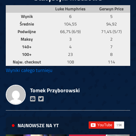
Luke Humphries
Gerwyn Price
Wynik
6
5
Średnie
104,55
94,92
Podwójne
66,7% (6/9)
71,4% (5/7)
Maksy
3
2
140+
4
7
100+
23
8
Najw. checkout
108
114
Wyniki całego turnieju
Tomek Przyborowski
NAJNOWSZE NA YT