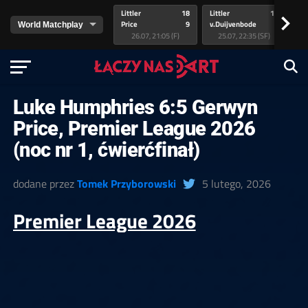
Littler
18
Littler
17
Pr
>
Price
9
v.Duijvenbode
5
va
26.07, 21:05 (F)
25.07, 22:35 (SF)
Luke Humphries 6:5 Gerwyn
Price, Premier League 2026
(noc nr 1, ćwierćfinał)
dodane przez
Tomek Przyborowski
5 lutego, 2026
Premier League 2026