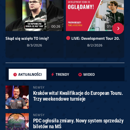
00:26
01:40:24
Skąd się wzięło TO imię?
LIVE: Development Tour 20.
8/3/2026
8/2/2026
AKTUALNOŚCI
TRENDY
WIDEO
NEWSY
Kraków wita! Kwalifikacje do European Touru.
Trzy weekendowe turnieje
NEWSY
PDC ogłosiła zmiany. Nowy system sprzedaży
biletów na MŚ