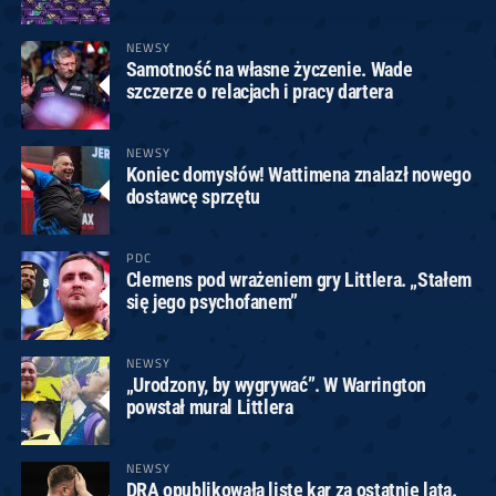
NEWSY
Samotność na własne życzenie. Wade
szczerze o relacjach i pracy dartera
NEWSY
Koniec domysłów! Wattimena znalazł nowego
dostawcę sprzętu
PDC
Clemens pod wrażeniem gry Littlera. „Stałem
się jego psychofanem”
NEWSY
„Urodzony, by wygrywać”. W Warrington
powstał mural Littlera
NEWSY
DRA opublikowała listę kar za ostatnie lata.