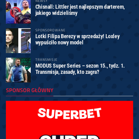
NEWSY
Chisnall: Littler jest najlepszym darterem,
jakiego widzieliśmy
SPONSOROWANE
Lotki Filipa Berezy w sprzedaży! Loxley
wypuściło nowy model
TRANSMISJE
MODUS Super Series – sezon 15., tydz. 1.
Transmisja, zasady, kto zagra?
SPONSOR GŁÓWNY