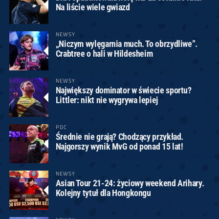
Na liście wiele gwiazd
NEWSY
„Niczym wylęgarnia much. To obrzydliwe”.
Crabtree o hali w Hildesheim
NEWSY
Największy dominator w świecie sportu?
Littler: nikt nie wygrywa lepiej
PDC
Średnie nie grają? Chodzący przykład.
Najgorszy wynik MvG od ponad 15 lat!
NEWSY
Asian Tour 21-24: życiowy weekend Arihary.
Kolejny tytuł dla Hongkongu