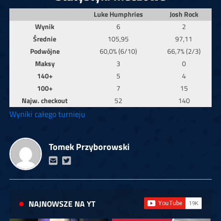
Luke Humphries
Josh Rock
Wynik
6
2
Średnie
105,95
97,11
Podwójne
60,0% (6/10)
66,7% (2/3)
Maksy
3
0
140+
5
4
100+
7
15
Najw. checkout
52
140
Wyniki całego turnieju
Tomek Przyborowski
NAJNOWSZE NA YT