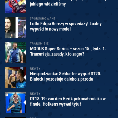
jakiego widzieliśmy
SPONSOROWANE
Lotki Filipa Berezy w sprzedaży! Loxley
wypuściło nowy model
TRANSMISJE
MODUS Super Series – sezon 15., tydz. 1.
Transmisja, zasady, kto zagra?
NEWSY
Niespodzianka: Schlueter wygrał DT20.
Białecki pozostaje daleko z przodu
NEWSY
DT18-19: van den Herik pokonał rodaka w
finale. Hofkens wyrwał tytuł