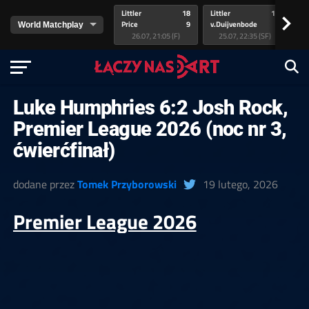
Littler
18
Littler
17
Pr
>
Price
9
v.Duijvenbode
5
va
26.07, 21:05 (F)
25.07, 22:35 (SF)
Luke Humphries 6:2 Josh Rock,
Premier League 2026 (noc nr 3,
ćwierćfinał)
dodane przez
Tomek Przyborowski
19 lutego, 2026
Premier League 2026