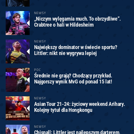
NEWSY
„Niczym wylęgarnia much. To obrzydliwe”.
Crabtree o hali w Hildesheim
NEWSY
Największy dominator w świecie sportu?
Littler: nikt nie wygrywa lepiej
PDC
Średnie nie grają? Chodzący przykład.
Najgorszy wynik MvG od ponad 15 lat!
NEWSY
Asian Tour 21-24: życiowy weekend Arihary.
Kolejny tytuł dla Hongkongu
NEWSY
Chisnall: Littler jest najlepszym darterem,