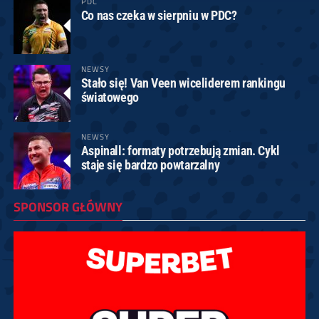
PDC
Co nas czeka w sierpniu w PDC?
NEWSY
Stało się! Van Veen wiceliderem rankingu
światowego
NEWSY
Aspinall: formaty potrzebują zmian. Cykl
staje się bardzo powtarzalny
SPONSOR GŁÓWNY