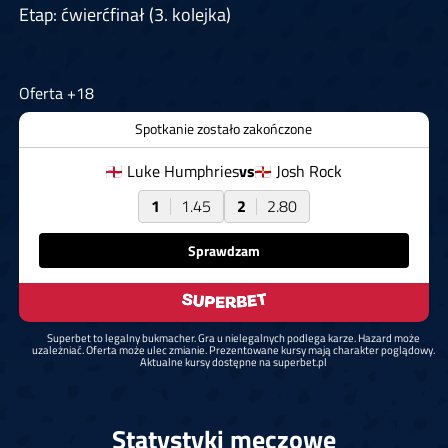
Etap: ćwierćfinał (3. kolejka)
Oferta +18
Spotkanie zostało zakończone
Luke Humphries
vs
Josh Rock
1
1.45
2
2.80
Sprawdzam
Superbet to legalny bukmacher. Gra u nielegalnych podlega karze. Hazard może
uzależniać. Oferta może ulec zmianie. Prezentowane kursy mają charakter poglądowy.
Aktualne kursy dostępne na superbet.pl
Statystyki meczowe