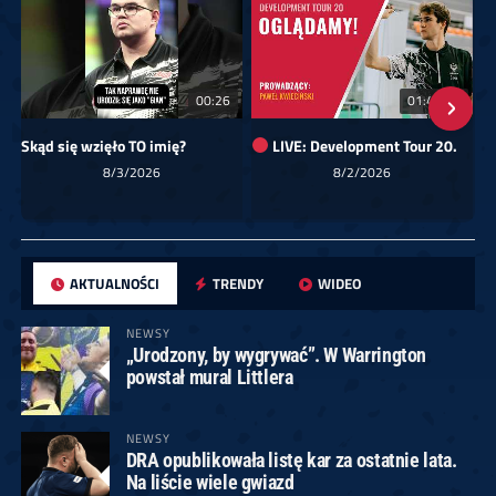
00:26
01:40:24
Skąd się wzięło TO imię?
LIVE: Development Tour 20.
8/3/2026
8/2/2026
AKTUALNOŚCI
TRENDY
WIDEO
NEWSY
„Urodzony, by wygrywać”. W Warrington
powstał mural Littlera
NEWSY
DRA opublikowała listę kar za ostatnie lata.
Na liście wiele gwiazd