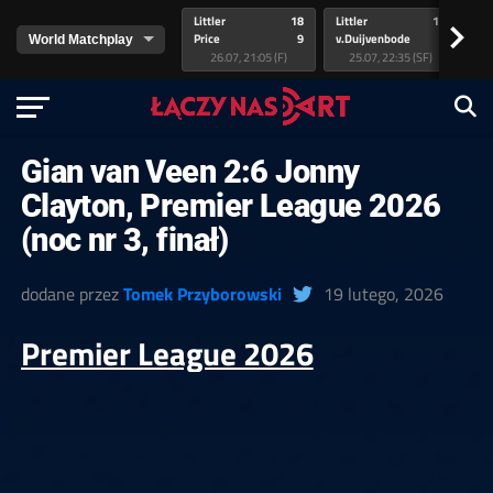
Littler
18
Littler
17
Pr
>
Price
9
v.Duijvenbode
5
va
26.07, 21:05 (F)
25.07, 22:35 (SF)
Gian van Veen 2:6 Jonny
Clayton, Premier League 2026
(noc nr 3, finał)
dodane przez
Tomek Przyborowski
19 lutego, 2026
Premier League 2026