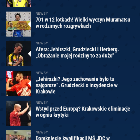
NEWSY
701 w 12 lotkach! Wielki wyczyn Muramatsu
w rodzimych rozgrywkach
NEWSY
Afera: Jehirszki, Grudziecki i Herberg.
„Obrażanie mojej rodziny to za dużo”
NEWSY
„Jehirszki? Jego zachowanie było tu
najgorsze”. Grudziecki o incydencie w
Krakowie
NEWSY
Wstyd przed Europą? Krakowskie eliminacje
w ogniu krytyki
NEWSY
Domknięcie kwalifikacji MŚ JDC w