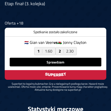
Etap: finał (3. kolejka)
Oferta +18
Spotkanie zostało zakończone
Gian van Veen
vs
Jonny Clayton
1
1.60
2
2.30
Sprawdzam
Superbet to legalny bukmacher. Gra u nielegalnych podlega karze. Hazard może
uzależniać. Oferta może ulec zmianie. Prezentowane kursy mają charakter poglądowy.
Aktualne kursy dostępne na superbet.pl
Statystyki meczowe