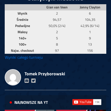
Gian van Veen
Jonny Clayton
Wynik
2
6
Średnie
94,57
104,35
Podwójne
50,0% (2/4)
42,9% (6/14)
Maksy
2
1
140+
5
9
100+
8
13
Najw. checkout
97
156
Wyniki całego turnieju
Tomek Przyborowski
NAJNOWSZE NA YT