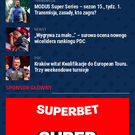
TRANSMISJE
MODUS Super Series – sezon 15., tydz. 1.
Transmisja, zasady, kto zagra?
NEWSY
„Wygrywa za mało…” – surowa ocena nowego
wicelidera rankingu PDC
PDC
Kraków wita! Kwalifikacje do European Touru.
Trzy weekendowe turnieje
SPONSOR GŁÓWNY