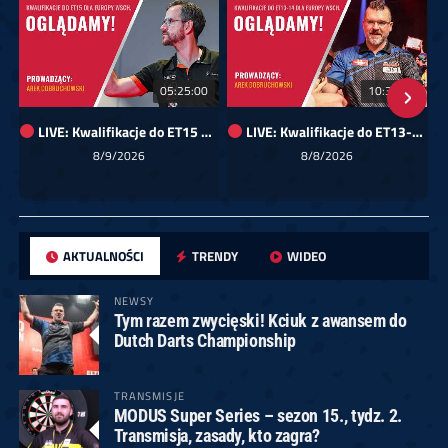
05:25:00
10:35:29
LIVE: Kwalifikacje do ET15 dla Europy Wschodniej
LIVE: Kwalifikacje do ET13-14 dla Europy Wschodniej
8/9/2026
8/8/2026
AKTUALNOŚCI
TRENDY
WIDEO
NEWSY
Tym razem zwycięski! Kciuk z awansem do
Dutch Darts Championship
TRANSMISJE
MODUS Super Series – sezon 15., tydz. 2.
Transmisja, zasady, kto zagra?