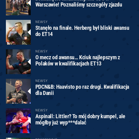
Warszawie! Poznaliśmy szczegóły zjazdu
NEWSY
Stanęło na finale. Herberg był bliski awansu
do ET14
NEWSY
O mecz od awansu… Kciuk najlepszym z
Polaków w kwalifikacjach ET13
NEWSY
PDCN&B: Haavisto po raz drugi. Kwalifikacja
dla Danii
NEWSY
Aspinall: Littler? To mój dobry kumpel, ale
mógłby już wyp***dalać