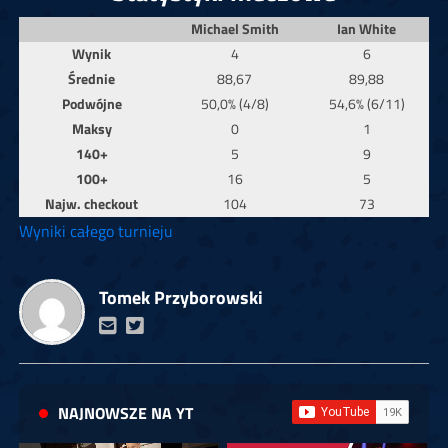
Michael Smith
Ian White
Wynik
4
6
Średnie
88,67
89,88
Podwójne
50,0% (4/8)
54,6% (6/11)
Maksy
0
1
140+
5
9
100+
16
5
Najw. checkout
104
73
Wyniki całego turnieju
Tomek Przyborowski
NAJNOWSZE NA YT