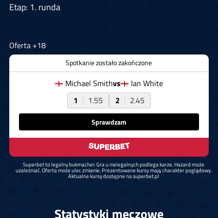
Etap: 1. runda
Oferta +18
Spotkanie zostało zakończone
Michael Smith
vs
Ian White
1
1.55
2
2.45
Sprawdzam
Superbet to legalny bukmacher. Gra u nielegalnych podlega karze. Hazard może
uzależniać. Oferta może ulec zmianie. Prezentowane kursy mają charakter poglądowy.
Aktualne kursy dostępne na superbet.pl
Statystyki meczowe