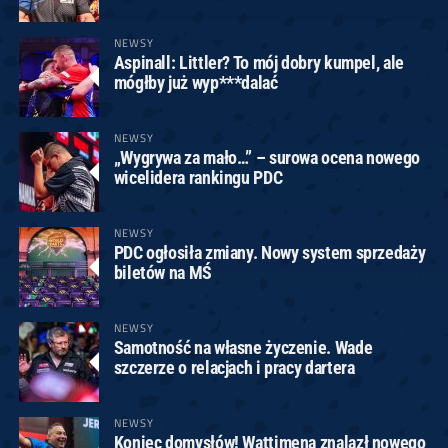
NEWSY
Aspinall: Littler? To mój dobry kumpel, ale
mógłby już wyp***dalać
NEWSY
„Wygrywa za mało…” – surowa ocena nowego
wicelidera rankingu PDC
NEWSY
PDC ogłosiła zmiany. Nowy system sprzedaży
biletów na MŚ
NEWSY
Samotność na własne życzenie. Wade
szczerze o relacjach i pracy dartera
NEWSY
Koniec domysłów! Wattimena znalazł nowego