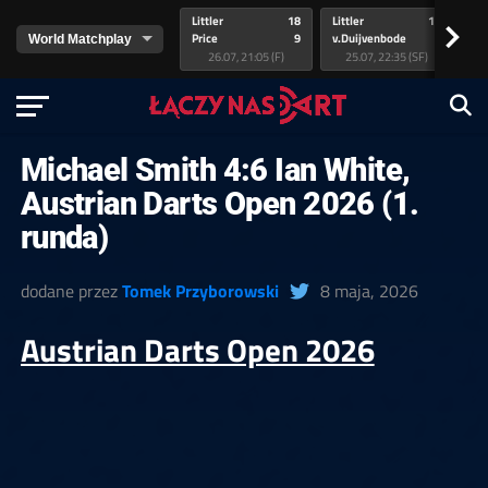
Littler
18
Littler
17
Pr
>
Price
9
v.Duijvenbode
5
va
26.07, 21:05 (F)
25.07, 22:35 (SF)
Michael Smith 4:6 Ian White,
Austrian Darts Open 2026 (1.
runda)
dodane przez
Tomek Przyborowski
8 maja, 2026
Austrian Darts Open 2026