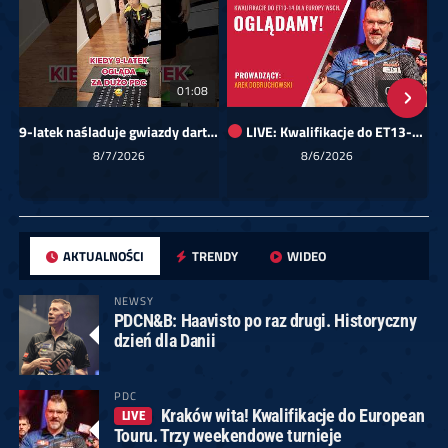
01:08
00:00
9-latek naśladuje gwiazdy darta!
LIVE: Kwalifikacje do ET13-14 dla Europy Wschodniej
Sk
8/7/2026
8/6/2026
AKTUALNOŚCI
TRENDY
WIDEO
NEWSY
PDCN&B: Haavisto po raz drugi. Historyczny
dzień dla Danii
PDC
Kraków wita! Kwalifikacje do European
LIVE
Touru. Trzy weekendowe turnieje