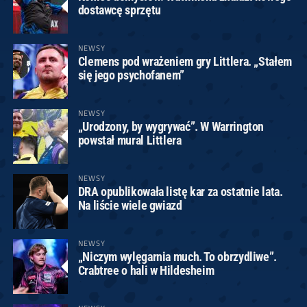
dostawcę sprzętu
NEWSY
Clemens pod wrażeniem gry Littlera. „Stałem
się jego psychofanem”
NEWSY
„Urodzony, by wygrywać”. W Warrington
powstał mural Littlera
NEWSY
DRA opublikowała listę kar za ostatnie lata.
Na liście wiele gwiazd
NEWSY
„Niczym wylęgarnia much. To obrzydliwe”.
Crabtree o hali w Hildesheim