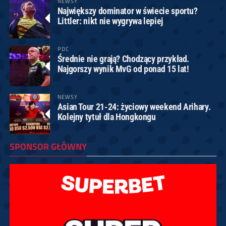
NEWSY
Największy dominator w świecie sportu?
Littler: nikt nie wygrywa lepiej
PDC
Średnie nie grają? Chodzący przykład.
Najgorszy wynik MvG od ponad 15 lat!
NEWSY
Asian Tour 21-24: życiowy weekend Arihary.
Kolejny tytuł dla Hongkongu
SPONSOR GŁÓWNY