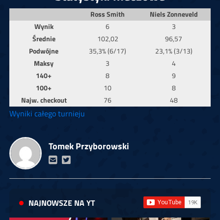
Ross Smith
Niels Zonneveld
Wynik
6
3
Średnie
102,02
96,57
Podwójne
35,3% (6/17)
23,1% (3/13)
Maksy
3
4
140+
8
9
100+
10
8
Najw. checkout
76
48
Wyniki całego turnieju
Tomek Przyborowski
NAJNOWSZE NA YT