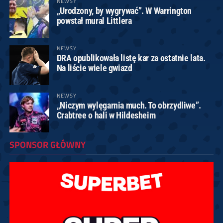
NEWSY
„Urodzony, by wygrywać”. W Warrington
powstał mural Littlera
NEWSY
DRA opublikowała listę kar za ostatnie lata.
Na liście wiele gwiazd
NEWSY
„Niczym wylęgarnia much. To obrzydliwe”.
Crabtree o hali w Hildesheim
SPONSOR GŁÓWNY