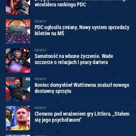
wicelidera rankingu PDC
NEWSY
PDC ogłosiła zmiany. Nowy system sprzedaży
biletów na MŚ
NEWSY
Samotność na własne życzenie. Wade
szczerze o relacjach i pracy dartera
NEWSY
Koniec domysłów! Wattimena znalazł nowego
dostawcę sprzętu
NEWSY
Clemens pod wrażeniem gry Littlera. „Stałem
się jego psychofanem”