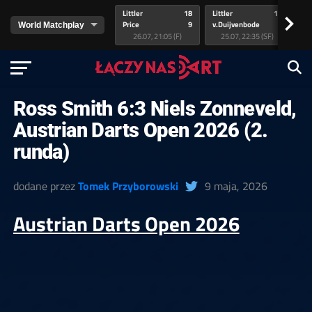
Littler
18
Littler
17
Pr
>
Price
9
v.Duijvenbode
5
va
26.07, 21:05 (F)
25.07, 22:35 (SF)
Ross Smith 6:3 Niels Zonneveld,
Austrian Darts Open 2026 (2.
runda)
dodane przez
Tomek Przyborowski
9 maja, 2026
Austrian Darts Open 2026