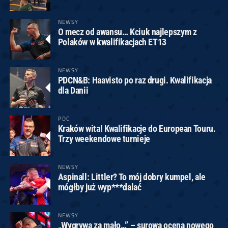
NEWSY
O mecz od awansu… Kciuk najlepszym z
Polaków w kwalifikacjach ET13
NEWSY
PDCN&B: Haavisto po raz drugi. Kwalifikacja
dla Danii
PDC
Kraków wita! Kwalifikacje do European Touru.
Trzy weekendowe turnieje
NEWSY
Aspinall: Littler? To mój dobry kumpel, ale
mógłby już wyp***dalać
NEWSY
„Wygrywa za mało…” – surowa ocena nowego