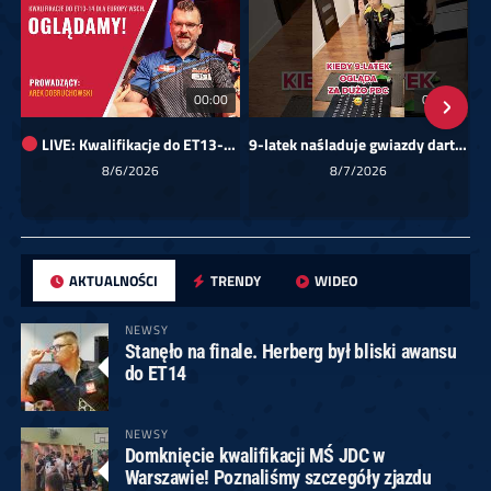
00:00
01:08
LIVE: Kwalifikacje do ET13-14 dla Europy Wschodniej
9-latek naśladuje gwiazdy darta!
Sk
8/6/2026
8/7/2026
AKTUALNOŚCI
TRENDY
WIDEO
NEWSY
Stanęło na finale. Herberg był bliski awansu
do ET14
NEWSY
Domknięcie kwalifikacji MŚ JDC w
Warszawie! Poznaliśmy szczegóły zjazdu