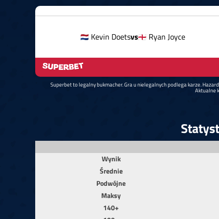
Kevin Doets
vs
Ryan Joyce
Superbet to legalny bukmacher. Gra u nielegalnych podlega karze. Hazar
Aktualne k
Statys
Wynik
Średnie
Podwójne
Maksy
140+