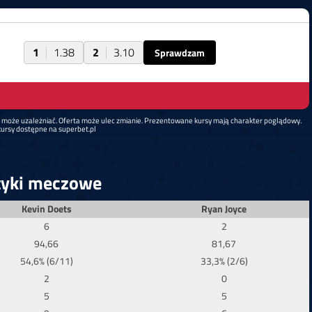
1
1.38
2
3.10
Sprawdzam
d może uzależniać. Oferta może ulec zmianie. Prezentowane kursy mają charakter poglądowy.
ursy dostępne na superbet.pl
tyki meczowe
Kevin Doets
Ryan Joyce
6
2
94,66
81,67
54,6% (6/11)
33,3% (2/6)
2
0
5
5