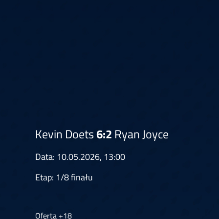
Springer
6
Doets
Labanauskas
2
Gruellich
10.07, 22:00 (R1)
10.07, 21:30 (R1
Wenig
2
Mansell
Brooks
6
Smejda
10.07, 16:00 (R1)
10.07, 15:30 (R1
Kevin Doets
6:2
Ryan Joyce
Data: 10.05.2026, 13:00
Etap: 1/8 finału
Oferta +18