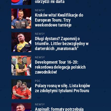
obrzydzi mi darta
NEWSY
Kraków wita! Kwalifikacje do
European Touru. Trzy
weekendowe turnieje
NEWSY
Długi dystans? Zapomnij o
triumfie. Littler bezwzględny w
darterskich „maratonach”
NEWSY
Development Tour 16-20:
rekordowa delegacja polskich
zawodników!
PDC
Polacy rosną w siłę. Lista krajów
ze zdobytymi tytułami ProTouru
NEWSY
Aspinall: formaty potrzebują