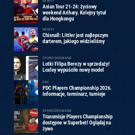
NEWSY
Asian Tour 21-24: życiowy
weekend Arihary. Kolejny tytuł
dla Hongkongu
NEWSY
Chisnall: Littler jest najlepszym
darterem, jakiego widzieliśmy
SPONSOROWANE
Lotki Filipa Berezy w sprzedaży!
Loxley wypuściło nowy model
PDC
PDC Players Championship 2026.
Informacje, terminarz, turnieje
SPONSOROWANE
Transmisje Players Championship
dostępne w Superbet! Oglądaj na
żywo