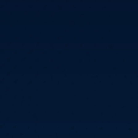
6
Cullen
6
Cross
3
O'Connor
5
Gur
4
Manby
4
Hopp
6
Białecki
6
Kui
)
10.07, 21:00 (R1)
10.07, 20:30 (R1)
10.07, 20:00 (R1)
1
6
Menzies
5
Gilding
5
Vandenbogaerde
2
Sed
1
Schmidt
6
Owen
6
Horvat
6
Grif
)
10.07, 15:00 (R1)
10.07, 14:30 (R1)
10.07, 14:00 (R1)
1