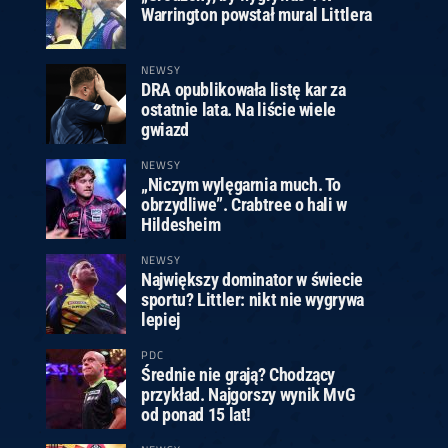
Warrington powstał mural Littlera
NEWSY
DRA opublikowała listę kar za
ostatnie lata. Na liście wiele
gwiazd
NEWSY
„Niczym wylęgarnia much. To
obrzydliwe”. Crabtree o hali w
Hildesheim
NEWSY
Największy dominator w świecie
sportu? Littler: nikt nie wygrywa
lepiej
PDC
Średnie nie grają? Chodzący
przykład. Najgorszy wynik MvG
od ponad 15 lat!