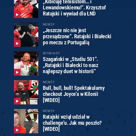
„Kibicuję tenisistom… i
Lewandowskiemu!”. Krzysztof
Ratajski i wywiad dla ŁND
NEWSY
„Jeszcze nic nie jest
przesądzone”. Ratajski i Białecki
po meczu z Portugalią
WYWIADY
Szagański w „Studiu 501”.
„Ratajski i Białecki to nasz
najlepszy duet w historii”
NEWSY
Bull, bull, bull! Spektakularny
checkout Joyce’a w Kilonii
[WIDEO]
NEWSY
Ratajski wziął udział w
challenge’u. Jak mu poszło?
[WIDEO]