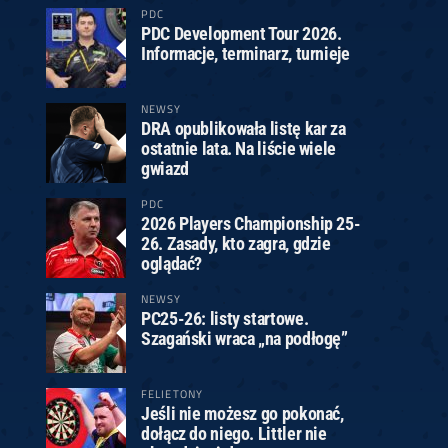
PDC
PDC Development Tour 2026.
Informacje, terminarz, turnieje
NEWSY
DRA opublikowała listę kar za
ostatnie lata. Na liście wiele
gwiazd
PDC
2026 Players Championship 25-
26. Zasady, kto zagra, gdzie
oglądać?
NEWSY
PC25-26: listy startowe.
Szagański wraca „na podłogę”
FELIETONY
Jeśli nie możesz go pokonać,
dołącz do niego. Littler nie