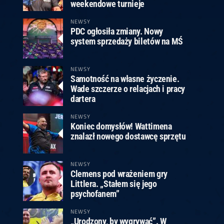
ney
3
Huybrechts
6
v.Duijvenbode
6
weekendowe turnieje
venhoven
6
S. Price
1
v.d.Weerd
3
0.07, 19:30 (R1)
10.07, 19:00 (R1)
10.07, 16:30 (R1)
NEWSY
PDC ogłosiła zmiany. Nowy
lacek
6
Joyce
6
system sprzedaży biletów na MŚ
fin
5
Varila
1
0.07, 13:30 (R1)
10.07, 13:00 (R1)
NEWSY
Samotność na własne życzenie.
Wade szczerze o relacjach i pracy
dartera
NEWSY
Koniec domysłów! Wattimena
znalazł nowego dostawcę sprzętu
NEWSY
Clemens pod wrażeniem gry
Littlera. „Stałem się jego
psychofanem”
NEWSY
„Urodzony, by wygrywać”. W