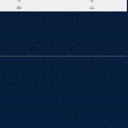
9
6
80
44