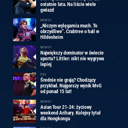
ostatnie lata. Na liście wiele
gwiazd
NEWSY
„Niczym wylęgarnia much. To
obrzydliwe”. Crabtree o hali w
Hildesheim
NEWSY
Największy dominator w świecie
sportu? Littler: nikt nie wygrywa
lepiej
PDC
Średnie nie grają? Chodzący
przykład. Najgorszy wynik MvG
od ponad 15 lat!
NEWSY
Asian Tour 21-24: życiowy
weekend Arihary. Kolejny tytuł
dla Hongkongu