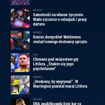
ney
3
Huybrechts
6
v.Duijvenbode
6
venhoven
6
S. Price
1
v.d.Weerd
3
0.07, 19:30 (R1)
10.07, 19:00 (R1)
10.07, 16:30 (R1)
NEWSY
Samotność na własne życzenie.
lacek
6
Joyce
6
Wade szczerze o relacjach i pracy
fin
5
Varila
1
dartera
0.07, 13:30 (R1)
10.07, 13:00 (R1)
NEWSY
Koniec domysłów! Wattimena
znalazł nowego dostawcę sprzętu
PDC
Clemens pod wrażeniem gry
Littlera. „Stałem się jego
psychofanem”
NEWSY
„Urodzony, by wygrywać”. W
Warrington powstał mural Littlera
NEWSY
DRA opublikowała listę kar za