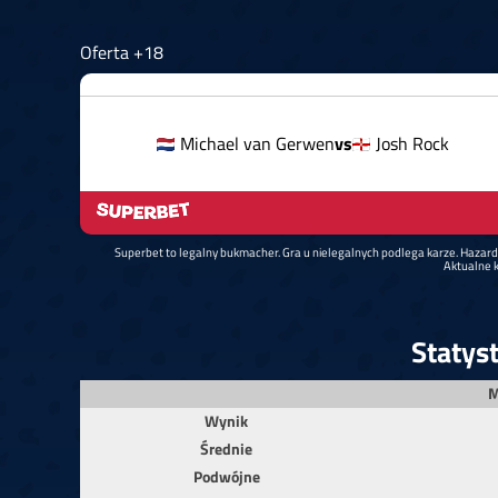
Oferta +18
Michael van Gerwen
vs
Josh Rock
Superbet to legalny bukmacher. Gra u nielegalnych podlega karze. Hazar
Aktualne k
Statys
M
Wynik
Średnie
Podwójne