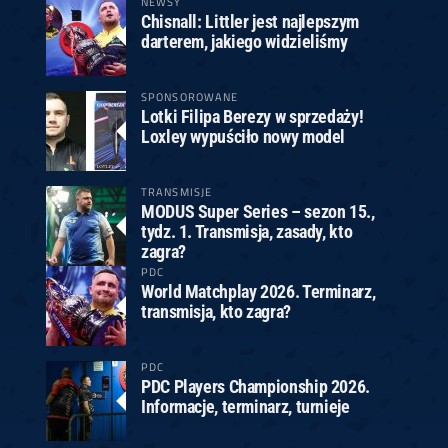
NEWSY
Chisnall: Littler jest najlepszym
darterem, jakiego widzieliśmy
SPONSOROWANE
Lotki Filipa Berezy w sprzedaży!
Loxley wypuściło nowy model
TRANSMISJE
MODUS Super Series – sezon 15.,
tydz. 1. Transmisja, zasady, kto
zagra?
PDC
World Matchplay 2026. Terminarz,
transmisja, kto zagra?
PDC
PDC Players Championship 2026.
Informacje, terminarz, turnieje