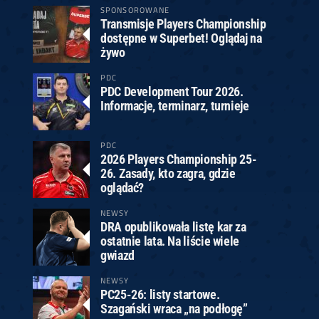
SPONSOROWANE
Transmisje Players Championship
dostępne w Superbet! Oglądaj na
żywo
PDC
PDC Development Tour 2026.
Informacje, terminarz, turnieje
PDC
2026 Players Championship 25-
26. Zasady, kto zagra, gdzie
oglądać?
NEWSY
DRA opublikowała listę kar za
ostatnie lata. Na liście wiele
gwiazd
NEWSY
PC25-26: listy startowe.
Szagański wraca „na podłogę”