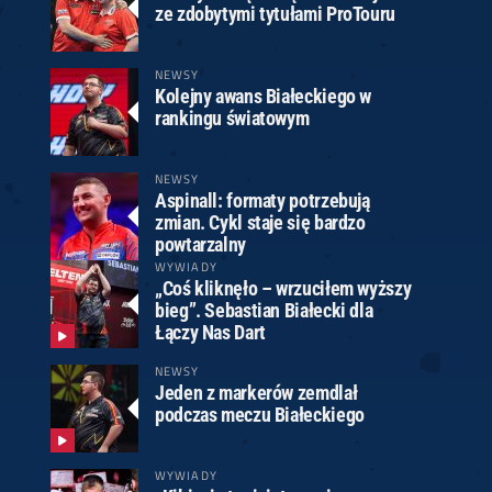
ze zdobytymi tytułami ProTouru
NEWSY
Kolejny awans Białeckiego w
rankingu światowym
NEWSY
Aspinall: formaty potrzebują
zmian. Cykl staje się bardzo
powtarzalny
WYWIADY
„Coś kliknęło – wrzuciłem wyższy
bieg”. Sebastian Białecki dla
Łączy Nas Dart
NEWSY
Jeden z markerów zemdlał
podczas meczu Białeckiego
WYWIADY