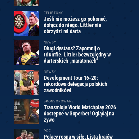
FELIETONY
Jeśli nie możesz go pokonać,
dołącz do niego. Littler nie
obrzydzi mi darta
NEWSY
Długi dystans? Zapomnij o
triumfie. Littler bezwzględny w
darterskich „maratonach”
NEWSY
Development Tour 16-20:
rekordowa delegacja polskich
zawodników!
SPONSOROWANE
Transmisje World Matchplay 2026
dostępne w Superbet! Oglądaj na
żywo
PDC
Polacy rosną w siłę. Lista krajów