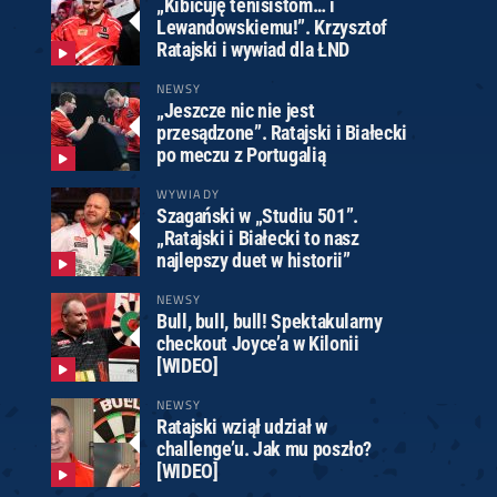
„Kibicuję tenisistom… i
Lewandowskiemu!”. Krzysztof
Ratajski i wywiad dla ŁND
NEWSY
„Jeszcze nic nie jest
przesądzone”. Ratajski i Białecki
po meczu z Portugalią
WYWIADY
Szagański w „Studiu 501”.
„Ratajski i Białecki to nasz
najlepszy duet w historii”
NEWSY
Bull, bull, bull! Spektakularny
checkout Joyce’a w Kilonii
[WIDEO]
NEWSY
Ratajski wziął udział w
challenge’u. Jak mu poszło?
[WIDEO]