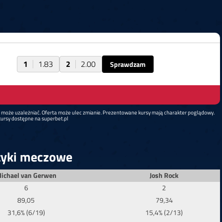
1
1.83
2
2.00
Sprawdzam
d może uzależniać. Oferta może ulec zmianie. Prezentowane kursy mają charakter poglądowy.
ursy dostępne na superbet.pl
tyki meczowe
ichael van Gerwen
Josh Rock
6
2
89,05
79,34
31,6% (6/19)
15,4% (2/13)