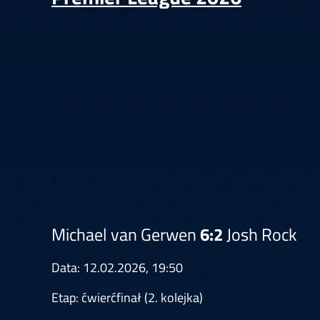
Springer
6
Doets
Labanauskas
2
Gruellich
10.07, 22:00 (R1)
10.07, 21:30 (R1
Wenig
2
Mansell
Brooks
6
Smejda
10.07, 16:00 (R1)
10.07, 15:30 (R1
Michael van Gerwen
6:2
Josh Rock
Data: 12.02.2026, 19:50
Etap: ćwierćfinał (2. kolejka)