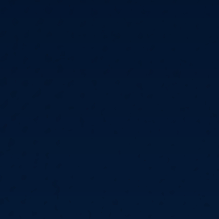
6
Cullen
6
Cross
3
O'Connor
5
Gur
4
Manby
4
Hopp
6
Białecki
6
Kui
)
10.07, 21:00 (R1)
10.07, 20:30 (R1)
10.07, 20:00 (R1)
1
6
Menzies
5
Gilding
5
Vandenbogaerde
2
Sed
1
Schmidt
6
Owen
6
Horvat
6
Grif
)
10.07, 15:00 (R1)
10.07, 14:30 (R1)
10.07, 14:00 (R1)
1