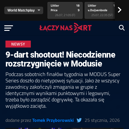
Littler
18
Littler
17
Pr
>
Price
9
v.Duijvenbode
5
va
26.07, 21:05 (F)
25.07, 22:35 (SF)
NEWSY
9-dart shootout! Niecodzienne
rozstrzygnięcie w Modusie
Podczas sobotnich finałów tygodnia w MODUS Super
Series doszło do nietypowej sytuacji. Jako że wszyscy
zawodnicy zakończyli zmagania w grupie z
identycznymi wynikami punktowymi i legowymi,
trzeba było zarządzić dogrywkę. Ta okazała się
wyjątkowo zacięta.
dodane przez
Tomek Przyborowski
25 stycznia, 2026