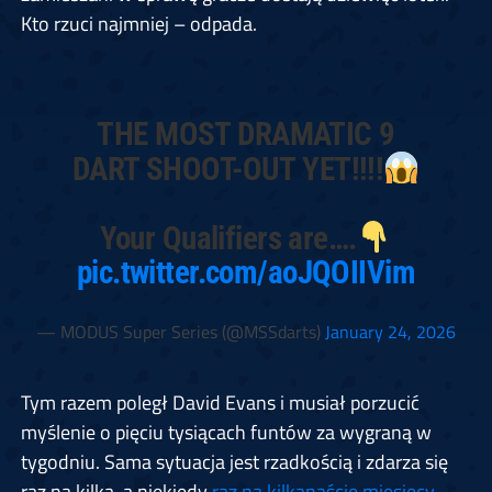
Kto rzuci najmniej – odpada.
THE MOST DRAMATIC 9
DART SHOOT-OUT YET!!!!
Your Qualifiers are….
pic.twitter.com/aoJQOIIVim
— MODUS Super Series (@MSSdarts)
January 24, 2026
Tym razem poległ David Evans i musiał porzucić
myślenie o pięciu tysiącach funtów za wygraną w
tygodniu. Sama sytuacja jest rzadkością i zdarza się
raz na kilka, a niekiedy
raz na kilkanaście miesięcy
.