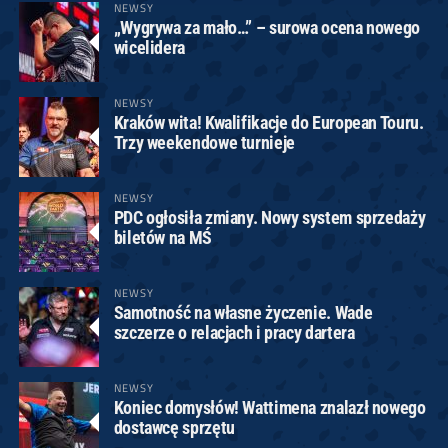
NEWSY
„Wygrywa za mało…” – surowa ocena nowego
wicelidera
NEWSY
Kraków wita! Kwalifikacje do European Touru.
Trzy weekendowe turnieje
NEWSY
PDC ogłosiła zmiany. Nowy system sprzedaży
biletów na MŚ
NEWSY
Samotność na własne życzenie. Wade
szczerze o relacjach i pracy dartera
NEWSY
Koniec domysłów! Wattimena znalazł nowego
dostawcę sprzętu