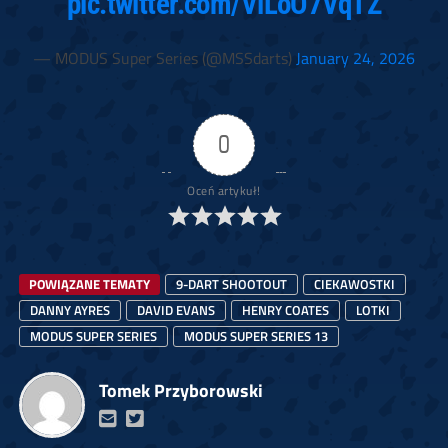
pic.twitter.com/ViLoO7VqTZ
— MODUS Super Series (@MSSdarts)
January 24, 2026
0
Oceń artykuł!
POWIĄZANE TEMATY
9-DART SHOOTOUT
CIEKAWOSTKI
DANNY AYRES
DAVID EVANS
HENRY COATES
LOTKI
MODUS SUPER SERIES
MODUS SUPER SERIES 13
Tomek Przyborowski