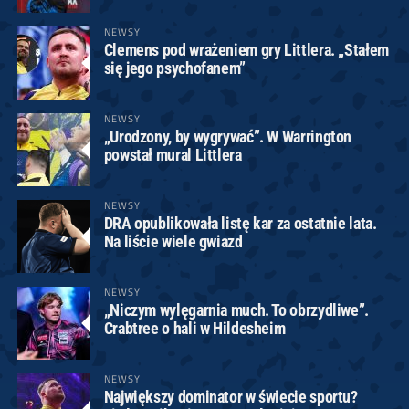
NEWSY
Clemens pod wrażeniem gry Littlera. „Stałem
się jego psychofanem”
NEWSY
„Urodzony, by wygrywać”. W Warrington
powstał mural Littlera
NEWSY
DRA opublikowała listę kar za ostatnie lata.
Na liście wiele gwiazd
NEWSY
„Niczym wylęgarnia much. To obrzydliwe”.
Crabtree o hali w Hildesheim
NEWSY
Największy dominator w świecie sportu?