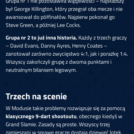
Grupa nr 1 nie pozostawiła wątpliwości – najsłabszy
był George Killington, który przegrał oba mecze i nie
awansował do półfinałów. Najpierw pokonał go
Steve Green, a później Lee Cocks.
Grupa nr 2 to już inna historia.
Każdy z trzech graczy
– David Evans, Danny Ayres, Henry Coates –
zanotował zarówno zwycięstwo 4:1, jak i porażkę 1:4.
Wszyscy zakończyli grupę z dwoma punktami i
neutralnym bilansem legowym.
Trzech na scenie
W Modusie takie problemy rozwiązuje się za pomocą
klasycznego 9-dart shootoutu
, obecnego kiedyś w
Grand Slamie. Zasady są proste. Wszyscy trzej
zamieszani w sprawę gracze dostają dziewięć lotek.