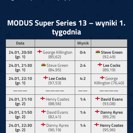
MODUS Super Series 13 – wyniki 1.
tygodnia
Data
Wynik
24.01, 20:50
George Killington
0:4
Steve Green
(gr. 1)
(85,62)
(92,49)
24.01, 21:30
Steve Green
2:4
Lee Cocks
(gr. 1)
(84,95)
(89,19)
24.01, 22:10
Lee Cocks
4:2
George
(gr. 1)
(97,53)
Killington (76,40)
———
————
——
————
24.01, 21:10
Henry Coates
1:4
David Evans
(gr. 2)
(88,56)
(93,08)
24.01, 21:50
David Evans
1:4
Danny Ayres
(gr. 2)
(82,41)
(89,29)
24.01, 22:30
Danny Ayres
1:4
Henry Coates
(gr. 2)
(90,19)
(95,96)