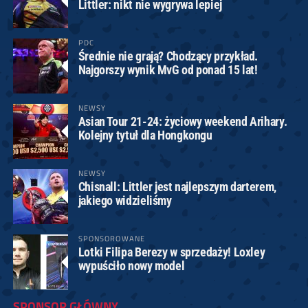
Littler: nikt nie wygrywa lepiej
PDC
Średnie nie grają? Chodzący przykład.
Najgorszy wynik MvG od ponad 15 lat!
NEWSY
Asian Tour 21-24: życiowy weekend Arihary.
Kolejny tytuł dla Hongkongu
NEWSY
Chisnall: Littler jest najlepszym darterem,
jakiego widzieliśmy
SPONSOROWANE
Lotki Filipa Berezy w sprzedaży! Loxley
wypuściło nowy model
SPONSOR GŁÓWNY