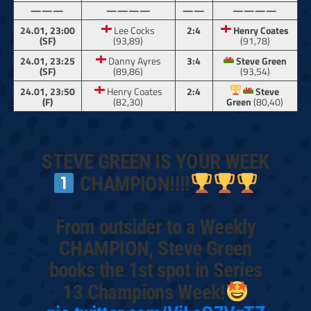
———
————
——
————
24.01, 23:00
Lee Cocks
2:4
Henry Coates
(SF)
(93,89)
(91,78)
24.01, 23:25
Danny Ayres
3:4
Steve Green
(SF)
(89,86)
(93,54)
24.01, 23:50
Henry Coates
2:4
Steve
(F)
(82,30)
Green
(80,40)
STEVE GREEN IS YOUR WEEK
CHAMPION!!!!
From outsider to a Weekly
CHAMPION, Steve Green
books the 1st spot in Series
13 Champions Week!