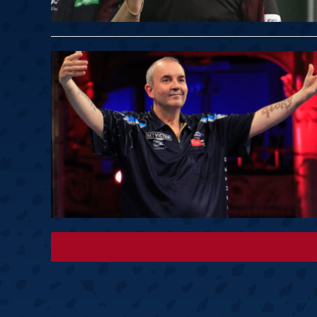
Springer
6
Doets
Labanauskas
2
Gruellich
10.07, 22:00 (R1)
10.07, 21:30 (R1
Wenig
2
Mansell
Brooks
6
Smejda
10.07, 16:00 (R1)
10.07, 15:30 (R1