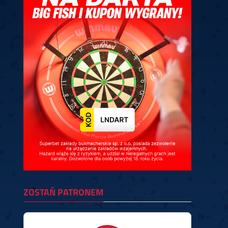
ney
3
Huybrechts
6
v.Duijvenbode
6
venhoven
6
S. Price
1
v.d.Weerd
3
0.07, 19:30 (R1)
10.07, 19:00 (R1)
10.07, 16:30 (R1)
lacek
6
Joyce
6
fin
5
Varila
1
0.07, 13:30 (R1)
10.07, 13:00 (R1)
ZOSTAŃ PATRONEM