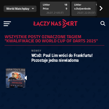
Littler
18
Littler
17
Pr
>
Price
9
v.Duijvenbode
5
va
26.07, 21:05 (F)
25.07, 22:35 (SF)
WSZYSTKIE POSTY OZNACZONE TAGIEM
"KWALIFIKACJE DO WORLD CUP OF DARTS 2025"
NEWSY
WCoD: Paul Lim wróci do Frankfurtu!
Pozostaje jedna niewiadoma