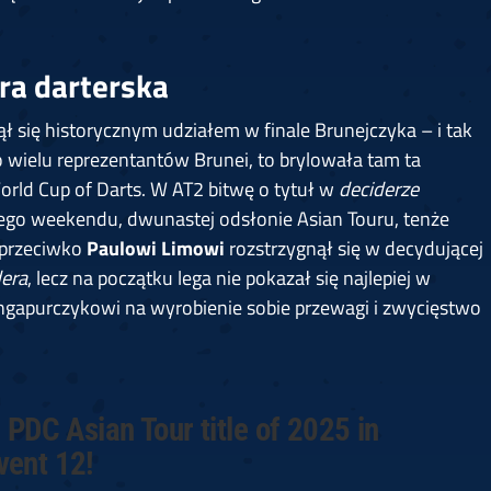
ra darterska
 się historycznym udziałem w finale Brunejczyka – i tak
ło wielu reprezentantów Brunei, to brylowała tam ta
orld Cup of Darts. W AT2 bitwę o tytuł w
deciderze
 tego weekendu, dwunastej odsłonie Asian Touru, tenże
ł przeciwko
Paulowi Limowi
rozstrzygnął się w decydującej
dera
, lecz na początku lega nie pokazał się najlepiej w
ngapurczykowi na wyrobienie sobie przewagi i zwycięstwo
 PDC Asian Tour title of 2025 in
vent 12!