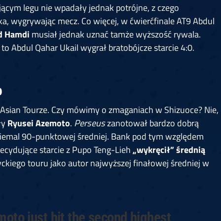
jącym legu nie wpadały jednak potrójne, z czego
ka, wygrywając mecz. Co więcej, w ćwierćfinale AT9 Abdul
d Hamdi
musiał jednak uznać tamże wyższość rywala.
o Abdul Qahar Ukail wygrał bratobójcze starcie 4:0.
p
 Asian Tourze. Czy mówimy o zmaganiach w Shizuoce? Nie,
ły
Ryusei Azemoto
.
Perseus
zanotował bardzo dobrą
 niemal 90-punktowej średniej. Bank pod tym względem
ecydujące starcie z Pupo Teng-Lieh
„wykręcił” średnią
ckiego touru jako autor najwyższej finałowej średniej w
to just hit the second highest