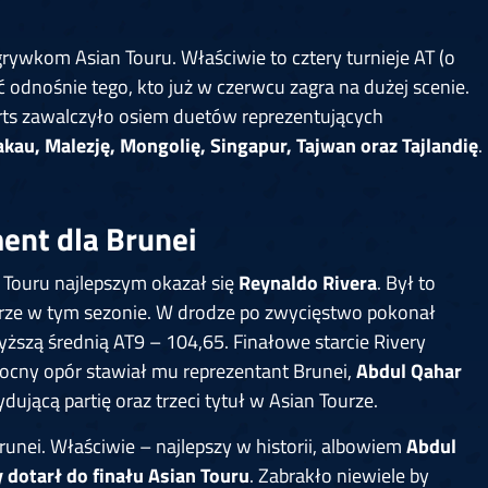
rywkom Asian Touru. Właściwie to cztery turnieje AT (o
odnośnie tego, kto już w czerwcu zagra na dużej scenie.
rts zawalczyło osiem duetów reprezentujących
au, Malezję, Mongolię, Singapur, Tajwan oraz Tajlandię
.
ent dla Brunei
 Touru najlepszym okazał się
Reynaldo Rivera
. Był to
urze w tym sezonie. W drodze po zwycięstwo pokonał
ższą średnią AT9 – 104,65. Finałowe starcie Rivery
ocny opór stawiał mu reprezentant Brunei,
Abdul Qahar
dującą partię oraz trzeci tytuł w Asian Tourze.
nei. Właściwie – najlepszy w historii, albowiem
Abdul
 dotarł do finału Asian Touru
. Zabrakło niewiele by