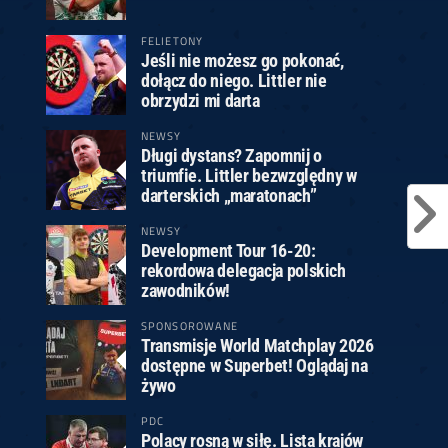
FELIETONY
Jeśli nie możesz go pokonać,
dołącz do niego. Littler nie
obrzydzi mi darta
NEWSY
Długi dystans? Zapomnij o
triumfie. Littler bezwzględny w
darterskich „maratonach”
NEWSY
Development Tour 16-20:
rekordowa delegacja polskich
zawodników!
SPONSOROWANE
Transmisje World Matchplay 2026
dostępne w Superbet! Oglądaj na
żywo
PDC
Polacy rosną w siłę. Lista krajów