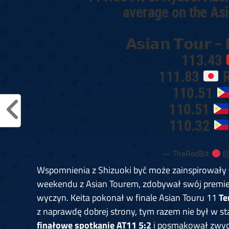
average on the Asi
𝗔𝘀𝗶𝗮𝗻 𝗧𝗼𝘂𝗿 – 
113.43
111.83
R
110.51
110.51
110.32
— TheRedBit
(
Wspomnienia z Shizuoki być może zainspirowały
weekendu z Asian Tourem, zdobywał swój premie
wyczyn. Keita pokonał w finale Asian Touru 11
Te
z naprawdę dobrej strony, tym razem nie był w 
finałowe spotkanie AT11 5:2
i posmakował zwycię