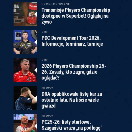
SPONSOROWANE
Transmisje Players Championship
dostępne w Superbet! Oglądaj na
żywo
PDC
PDC Development Tour 2026.
Informacje, terminarz, turnieje
PDC
2026 Players Championship 25-
26. Zasady, kto zagra, gdzie
oglądać?
NEWSY
DRA opublikowała listę kar za
ostatnie lata. Na liście wiele
gwiazd
NEWSY
PC25-26: listy startowe.
Szagański wraca „na podłogę”