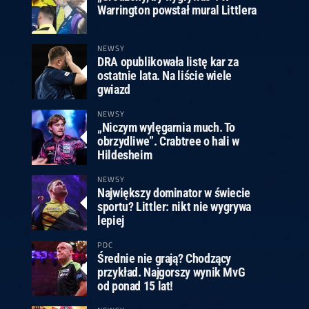
Warrington powstał mural Littlera
NEWSY
DRA opublikowała listę kar za
ostatnie lata. Na liście wiele
gwiazd
NEWSY
„Niczym wylęgarnia much. To
obrzydliwe”. Crabtree o hali w
Hildesheim
NEWSY
Największy dominator w świecie
sportu? Littler: nikt nie wygrywa
lepiej
PDC
Średnie nie grają? Chodzący
przykład. Najgorszy wynik MvG
od ponad 15 lat!