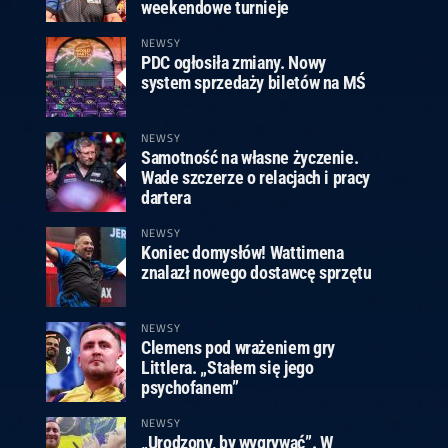
ney
3
Huybrechts
6
v.Duijvenbode
6
weekendowe turnieje
venhoven
6
S. Price
1
v.d.Weerd
3
0.07, 19:30 (R1)
10.07, 19:00 (R1)
10.07, 16:30 (R1)
NEWSY
PDC ogłosiła zmiany. Nowy
lacek
6
Joyce
6
system sprzedaży biletów na MŚ
fin
5
Varila
1
0.07, 13:30 (R1)
10.07, 13:00 (R1)
NEWSY
Samotność na własne życzenie.
Wade szczerze o relacjach i pracy
dartera
NEWSY
Koniec domysłów! Wattimena
znalazł nowego dostawcę sprzętu
NEWSY
Clemens pod wrażeniem gry
Littlera. „Stałem się jego
psychofanem”
NEWSY
„Urodzony, by wygrywać”. W