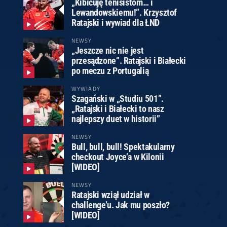
„Kibicuję tenisistom… i
Lewandowskiemu!”. Krzysztof
Ratajski i wywiad dla ŁND
NEWSY
„Jeszcze nic nie jest
przesądzone”. Ratajski i Białecki
po meczu z Portugalią
WYWIADY
Szagański w „Studiu 501”.
„Ratajski i Białecki to nasz
najlepszy duet w historii”
NEWSY
Bull, bull, bull! Spektakularny
checkout Joyce’a w Kilonii
[WIDEO]
NEWSY
Ratajski wziął udział w
challenge’u. Jak mu poszło?
[WIDEO]