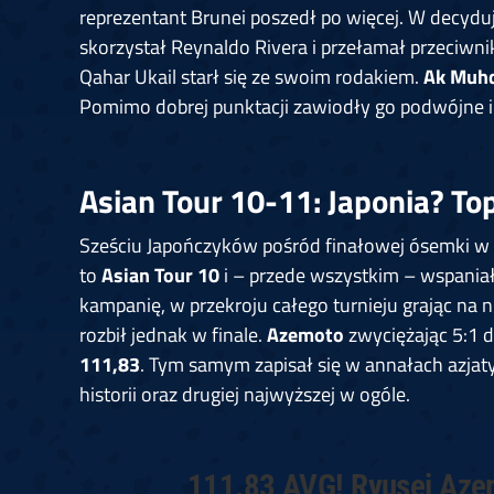
reprezentant Brunei poszedł po więcej. W decydu
skorzystał Reynaldo Rivera i przełamał przeciwni
Qahar Ukail starł się ze swoim rodakiem.
Ak Muh
Pomimo dobrej punktacji zawiodły go podwójne i t
Asian Tour 10-11: Japonia? To
Sześciu Japończyków pośród finałowej ósemki w
to
Asian Tour 10
i – przede wszystkim – wspania
kampanię, w przekroju całego turnieju grając na
rozbił jednak w finale.
Azemoto
zwyciężając 5:1 d
111,83
. Tym samym zapisał się w annałach azjaty
historii oraz drugiej najwyższej w ogóle.
111.83 AVG! Ryusei Azemo