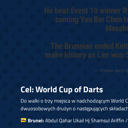
He beat Event 10 winner R
coming Yan Bin Chen t
Masshor
The Bruneian ended Keita
make history as Lim won 
— ichiban darts 
Cel: World Cup of Darts
Do walki o trzy miejsca w nadchodzącym World C
dwuosobowych drużyn o następujących składach
Brunei:
Abdul Qahar Ukail Hj Shamsul Ariffin