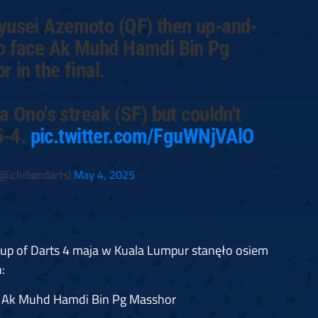
yusei Azemoto (QF) then up-and-
o face Ak Muhd Hamdi Bin Pg
 in the final.
 Ono's streak (SF) but couldn't
5-4.
pic.twitter.com/FguWNjVAlO
(@ichibandarts)
May 4, 2025
up of Darts 4 maja w Kuala Lumpur stanęło osiem
:
 / Ak Muhd Hamdi Bin Pg Masshor