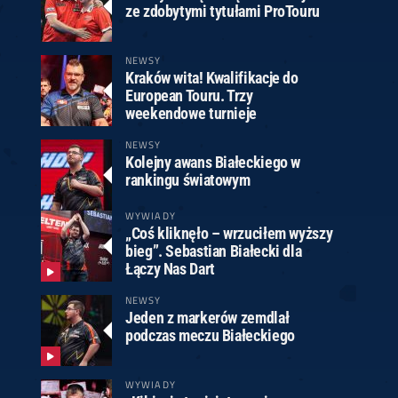
ze zdobytymi tytułami ProTouru
NEWSY
Kraków wita! Kwalifikacje do
European Touru. Trzy
weekendowe turnieje
NEWSY
Kolejny awans Białeckiego w
rankingu światowym
WYWIADY
„Coś kliknęło – wrzuciłem wyższy
bieg”. Sebastian Białecki dla
Łączy Nas Dart
NEWSY
Jeden z markerów zemdlał
podczas meczu Białeckiego
WYWIADY