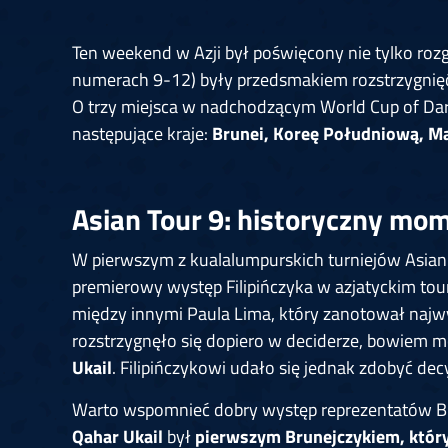
Ten weekend w Azji był poświęcony nie tylko rozg
numerach 9-12) były przedsmakiem rozstrzygnięć 
O trzy miejsca w nadchodzącym World Cup of Da
następujące kraje:
Brunei, Koreę Południową, Mak
Asian Tour 9: historyczny mom
W pierwszym z kualalumpurskich turniejów Asian
premierowy występ Filipińczyka w azjatyckim to
między innymi Paula Lima, który zanotował najwy
rozstrzygnęło się dopiero w deciderze, bowiem m
Ukail
. Filipińczykowi udało się jednak zdobyć decy
Warto wspomnieć dobry występ reprezentatów Bru
Qahar Ukail
był
pierwszym Brunejczykiem, który