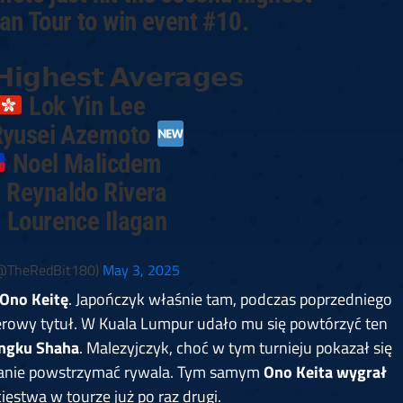
an Tour to win event #10.
𝗛𝗶𝗴𝗵𝗲𝘀𝘁 𝗔𝘃𝗲𝗿𝗮𝗴𝗲𝘀
Lok Yin Lee
yusei Azemoto
Noel Malicdem
Reynaldo Rivera
Lourence Ilagan
@TheRedBit180)
May 3, 2025
Ono Keitę
. Japończyk właśnie tam, podczas poprzedniego
rowy tytuł. W Kuala Lumpur udało mu się powtórzyć ten
ngku Shaha
. Malezyjczyk, choć w tym turnieju pokazał się
stanie powstrzymać rywala. Tym samym
Ono Keita wygrał
stwa w tourze już po raz drugi.