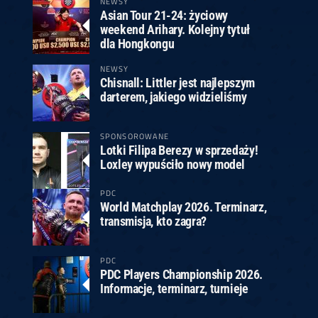
NEWSY
Asian Tour 21-24: życiowy
weekend Arihary. Kolejny tytuł
dla Hongkongu
NEWSY
Chisnall: Littler jest najlepszym
darterem, jakiego widzieliśmy
SPONSOROWANE
Lotki Filipa Berezy w sprzedaży!
Loxley wypuściło nowy model
PDC
World Matchplay 2026. Terminarz,
transmisja, kto zagra?
PDC
PDC Players Championship 2026.
Informacje, terminarz, turnieje