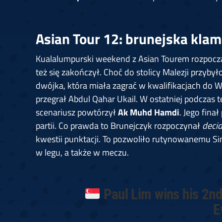
Asian Tour 12: brunejska klam
Kualalumpurski weekend z Asian Tourem rozpoczął
też się zakończył. Choć do stolicy Malezji przyby
dwójka, która miała zagrać w kwalifikacjach do W
przegrał Abdul Qahar Ukail. W ostatniej podczas
scenariusz powtórzył
Ak Muhd Hamdi
. Jego fina
partii. Co prawda to Brunejczyk rozpoczynał
deci
kwestii punktacji. To pozwoliło rutynowanemu Si
w legu, a także w meczu.
Paul Lim wins his 2nd
E