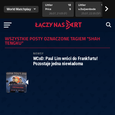
Littler
18
Littler
17
Pr
>
Price
9
v.Duijvenbode
5
va
26.07, 21:05 (F)
25.07, 22:35 (SF)
WSZYSTKIE POSTY OZNACZONE TAGIEM "SHAH
TENGKU"
NEWSY
WCoD: Paul Lim wróci do Frankfurtu!
Pozostaje jedna niewiadoma