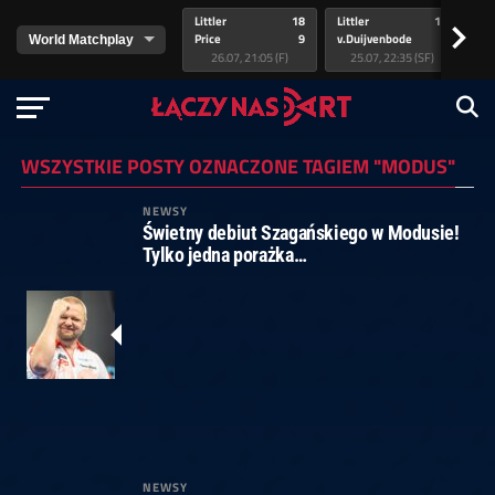
Littler
18
Littler
17
Pr
>
Price
9
v.Duijvenbode
5
va
26.07, 21:05 (F)
25.07, 22:35 (SF)
WSZYSTKIE POSTY OZNACZONE TAGIEM "MODUS"
NEWSY
Świetny debiut Szagańskiego w Modusie!
Tylko jedna porażka…
NEWSY